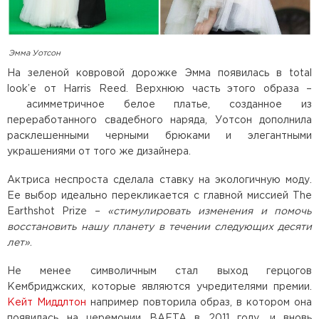
Эмма Уотсон
На зеленой ковровой дорожке Эмма появилась в total
look’е от Harris Reed. Верхнюю часть этого образа –
асимметричное белое платье, созданное из
переработанного свадебного наряда, Уотсон дополнила
расклешенными черными брюками и элегантными
украшениями от того же дизайнера.
Актриса неспроста сделала ставку на экологичную моду.
Ее выбор идеально перекликается с главной миссией The
Earthshot Prize –
«стимулировать изменения и помочь
восстановить нашу планету в течении следующих десяти
лет»
.
Не менее символичным стал выход герцогов
Кембриджских, которые являются учредителями премии.
Кейт Миддлтон
например повторила образ, в котором она
появилась на церемонии BAFTA в 2011 году, и вновь