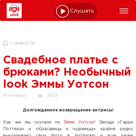
Слушать online
НОВОСТИ
Свадебное платье с
брюками? Необычный
look Эммы Уотсон
2003
18 октября
Долгожданное возвращение актрисы!
Как же мы скучали по
Эмме Уотсон
! Звезда «Гарри
Поттера» и «Красавицы и чудовища» крайне редко
выкладывает свои фото в Instagram и еще реже