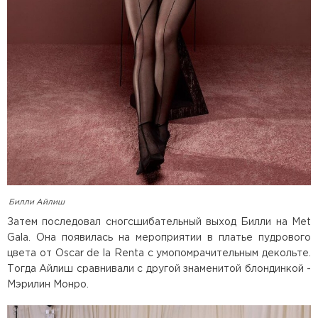
Билли Айлиш
Затем последовал сногсшибательный выход Билли на Met
Gala. Она появилась на мероприятии в платье пудрового
цвета от Oscar de la Renta с умопомрачительным декольте.
Тогда Айлиш сравнивали с другой знаменитой блондинкой -
Мэрилин Монро.