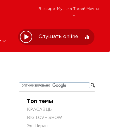
В эфире: Музыка Твоей Мечты
-
Слушать online
w
Топ темы
КРАСАВЦЫ
BIG LOVE SHOW
Эд Ширан