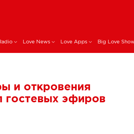
Radio
Love News
Love Apps
Big Love Sho
ы и откровения
оп гостевых эфиров