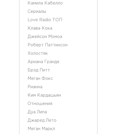
Камила Кабелло
Сериалы
Love Radio ТОП
Клава Кока
Джейсон Момоа
Роберт Паттинсон
Холостяк
Ариана Гранде
Брэд Питт
Меган Фокс
Рианна
Ким Кардашьян
Отношения
Дуа Липа
Джаред Лето
Меган Маркл