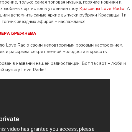
троение, только самая топовая музыка, горячие новинки и,
их любимых артистов в утреннем шоу
Красавцы Love Radio
! А
шили вспомнить самые яркие выпуски рубрики Красавцы+1 и
й топчик звёздных эфиров – наслаждайся!
ВЕРА БРЕЖНЕВА
ю Love Radio своим неповторимым розовым настроением,
к и раскрыла секрет вечной молодости и красоты.
ован в названии нашей радиостанции. Вот так вот – люби и
й музыку Love Radio!