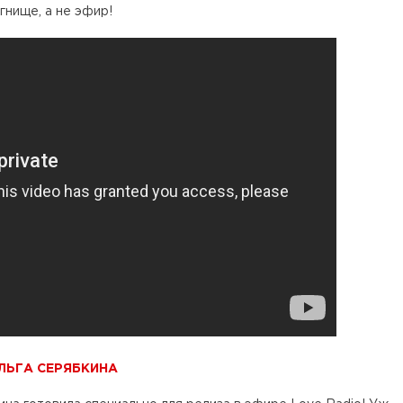
гнище, а не эфир!
ЛЬГА СЕРЯБКИНА