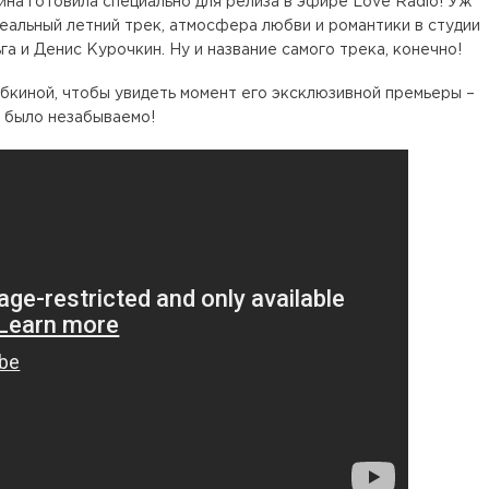
а готовила специально для релиза в эфире Love Radio! Уж
еальный летний трек, атмосфера любви и романтики в студии
а и Денис Курочкин. Ну и название самого трека, конечно!
киной, чтобы увидеть момент его эксклюзивной премьеры –
 было незабываемо!