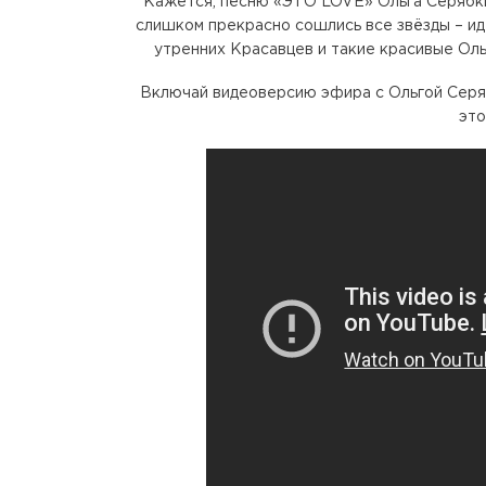
Кажется, песню «ЭТО LOVE» Ольга Серябкин
слишком прекрасно сошлись все звёзды – ид
утренних Красавцев и такие красивые Ольг
Включай видеоверсию эфира с Ольгой Серяб
это