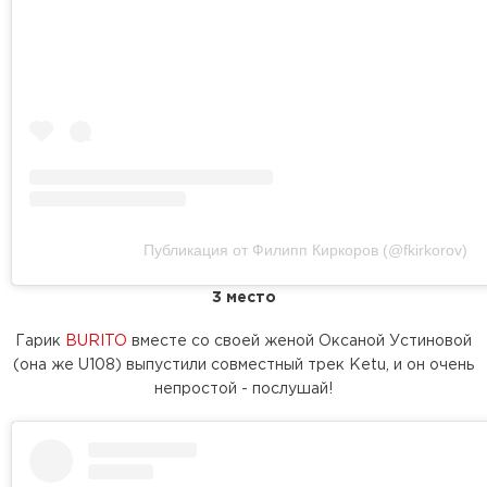
Публикация от Филипп Киркоров (@fkirkorov)
3 место
Гарик
BURITO
вместе со своей женой Оксаной Устиновой
(она же U108) выпустили совместный трек Ketu, и он очень
непростой - послушай!