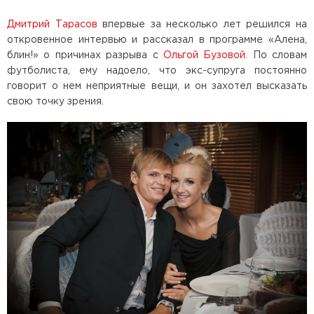
Дмитрий Тарасов
впервые за несколько лет решился на
откровенное интервью и рассказал в программе «Алена,
блин!» о причинах разрыва с
Ольгой Бузовой
. По словам
футболиста, ему надоело, что экс-супруга постоянно
говорит о нем неприятные вещи, и он захотел высказать
свою точку зрения.