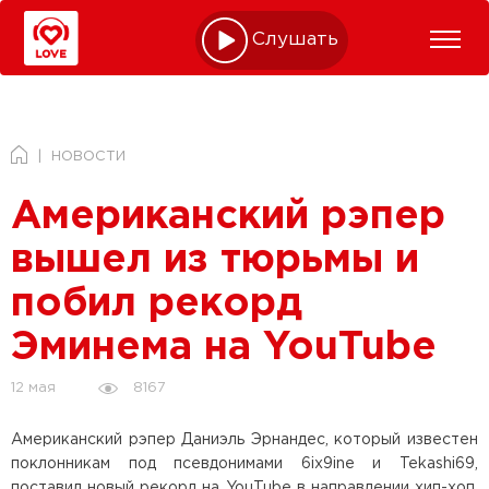
Слушать online
НОВОСТИ
Американский рэпер
вышел из тюрьмы и
побил рекорд
Эминема на YouTube
8167
12 мая
Американский рэпер Даниэль Эрнандес, который известен
поклонникам под псевдонимами 6ix9ine и Tekashi69,
поставил новый рекорд на YouTube в направлении хип-хоп.