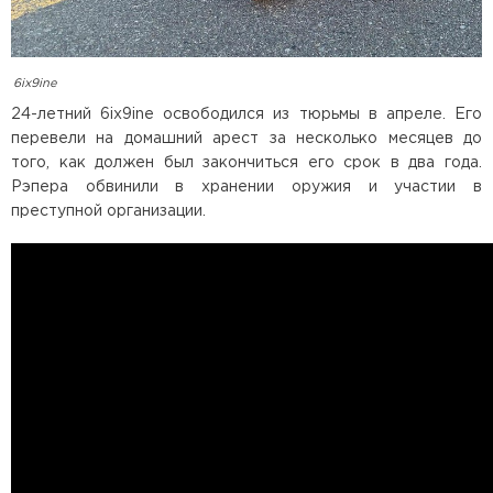
6ix9ine
24-летний 6ix9ine освободился из тюрьмы в апреле. Его
перевели на домашний арест за несколько месяцев до
того, как должен был закончиться его срок в два года.
Рэпера обвинили в хранении оружия и участии в
преступной организации.