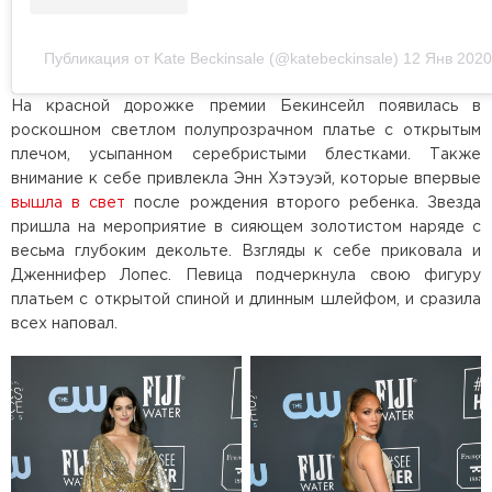
Публикация от Kate Beckinsale (@katebeckinsale)
12 Янв 2020
На красной дорожке премии Бекинсейл появилась в
роскошном светлом полупрозрачном платье с открытым
плечом, усыпанном серебристыми блестками. Также
внимание к себе привлекла Энн Хэтэуэй, которые впервые
вышла в свет
после рождения второго ребенка. Звезда
пришла на мероприятие в сияющем золотистом наряде с
весьма глубоким декольте. Взгляды к себе приковала и
Дженнифер Лопес. Певица подчеркнула свою фигуру
платьем с открытой спиной и длинным шлейфом, и сразила
всех наповал.