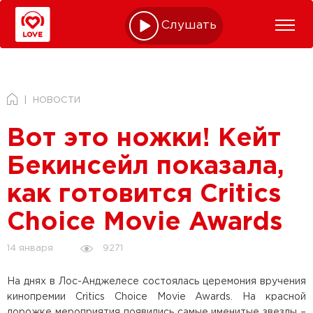
Слушать online
НОВОСТИ
Вот это ножки! Кейт
Бекинсейл показала,
как готовится Critics
Choice Movie Awards
9271
14 января
На днях в Лос-Анджелесе состоялась церемония вручения
кинопремии Critics Choice Movie Awards. На красной
дорожке мероприятия появились самые именитые звезды –