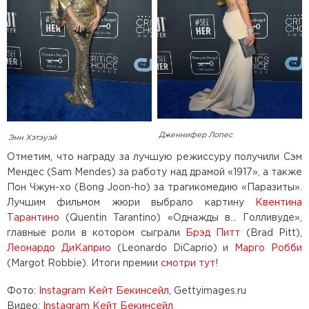
Дженнифер Лопес
Энн Хэтэуэй
Отметим, что награду за лучшую режиссуру получили Сэм
Мендес (Sam Mendes) за работу над драмой «1917», а также
Пон Чжун-хо (Bong Joon-ho) за трагикомедию «Паразиты».
Лучшим фильмом жюри выбрало картину
Квентина
Тарантино
(Quentin Tarantino) «Однажды в… Голливуде»,
главные роли в котором сыграли
Брэд Питт
(Brad Pitt),
Леонардо ДиКаприо
(Leonardo DiCaprio) и
Марго Робби
(Margot Robbie). Итоги премии
смотри тут
!
Фото:
Instagram Кейт Бекинсейл
, Gettyimages.ru
Видео:
Instagram Кейт Бекинсейл