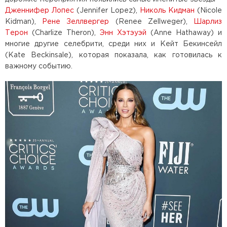
Дженнифер Лопес
(Jennifer Lopez),
Николь Кидман
(Nicole
Kidman),
Рене Зеллвергер
(Renee Zellweger),
Шарлиз
Терон
(Charlize Theron),
Энн Хэтэуэй
(Anne Hathaway) и
многие другие селебрити, среди них и Кейт Бекинсейл
(Kate Beckinsale), которая показала, как готовилась к
важному событию.