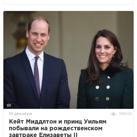
19 декабря
19600
Кейт Миддлтон и принц Уильям
побывали на рождественском
завтраке Елизаветы II