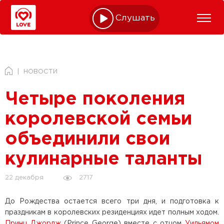
Слушать online
НОВОСТИ
Четыре поколения
королевской семьи
объединили свои
кулинарные таланты
2717
22 декабря
До Рождества остается всего три дня, и подготовка к
праздникам в королевских резиденциях идет полным ходом.
Принц Джордж
(Prince George) вместе с отцом
Уильямом