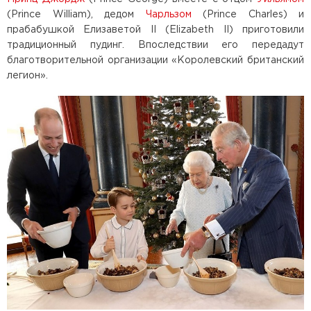
(Prince William), дедом
Чарльзом
(Prince Charles) и
прабабушкой Елизаветой II (Elizabeth II) приготовили
традиционный пудинг. Впоследствии его передадут
благотворительной организации «Королевский британский
легион».