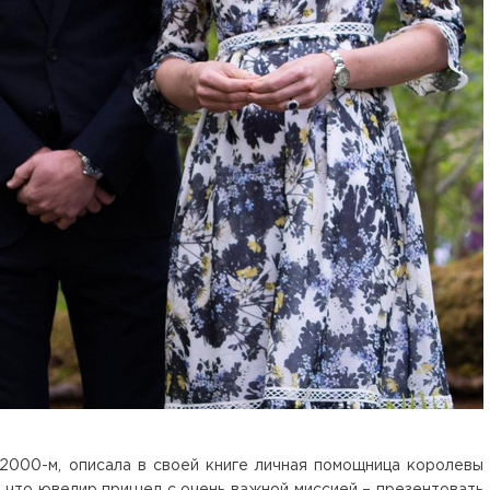
2000-м, описала в своей книге личная помощница королевы
, что ювелир пришел с очень важной миссией – презентовать