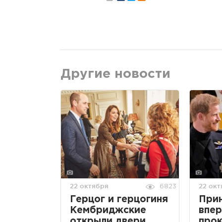
Другие новости
22 октября
22 окт
6823
Герцог и герцогиня
При
Кембриджские
впе
открыли двери
про