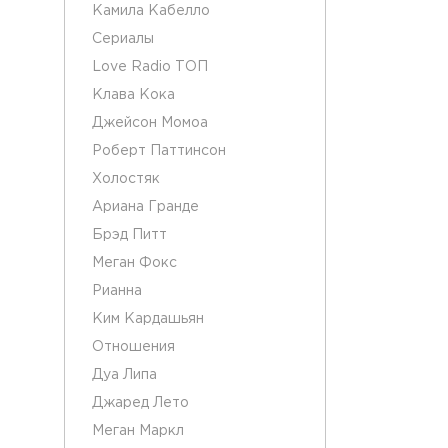
Камила Кабелло
Сериалы
Love Radio ТОП
Клава Кока
Джейсон Момоа
Роберт Паттинсон
Холостяк
Ариана Гранде
Брэд Питт
Меган Фокс
Рианна
Ким Кардашьян
Отношения
Дуа Липа
Джаред Лето
Меган Маркл