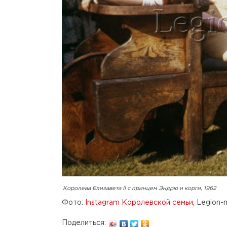
Королева Елизавета II с принцем Эндрю и корги, 1962
Фото:
Instagram Королевской семьи
, Legion-
Поделиться: