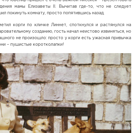
дения мамы Елизаветы II. Вычитав где-то, что не следует
шил покинуть комнату, просто попятившись назад.
метил корги по кличке Линнет, споткнулся и растянулся на
аровательному созданию, гость начал неистово извиняться, но
рашного не произошло: просто у корги есть ужасная привычка
они – пушистые коротколапки!