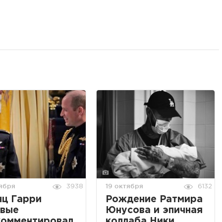
ября
19 октября
3938
6132
нц Гарри
Рождение Ратмира
рвые
Юнусова и эпичная
комментировал
коллаба Ники