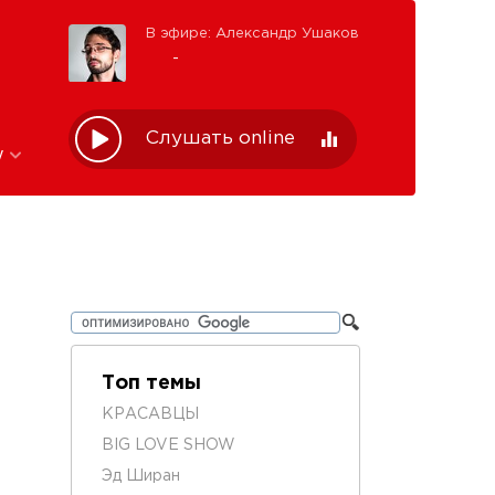
В эфире: Александр Ушаков
-
Слушать online
w
Топ темы
КРАСАВЦЫ
BIG LOVE SHOW
Эд Ширан