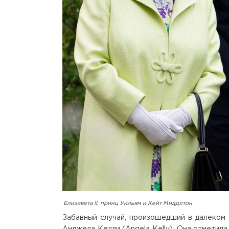
Елизавета II, принц Уильям и Кейт Миддлтон
Забавный случай, произошедший в далеком 
Анджела Келли (Angela Kelly). Она отметила