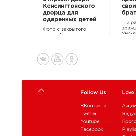
Кенсингтонского
свои
дворца для
бра
одаренных детей
… и р
вражд
Фото с закрытого
Уилья
приема!
Follow Us
Love
ВКонтакте
Акци
Twitter
Веду
Youtube
Прог
Facebook
Playli