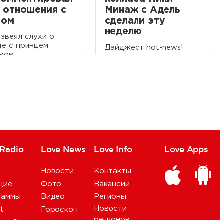
 отношения с
Минаж с Адель
том
сделали эту
неделю
азвеял слухи о
е с принцем
Дайджест hot-news!
мом.
 Radio
Love News
Love Info
Love Apps
и
Новости
Контакты
щие
Фото
Вакансии
раммы
Видео
Регионы
Новости
st
Гороскоп
регионов