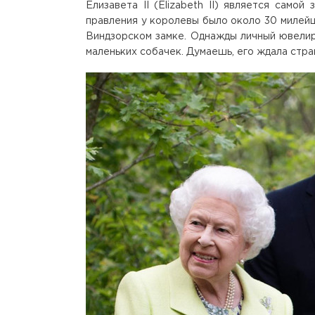
Елизавета II (Elizabeth II) является само
правления у королевы было около 30 милейш
Виндзорском замке. Однажды личный ювелир
маленьких собачек. Думаешь, его ждала стра