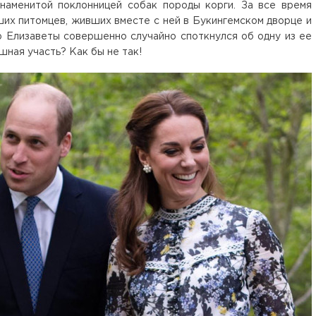
й знаменитой поклонницей собак породы корги. За все время
их питомцев, живших вместе с ней в Букингемском дворце и
 Елизаветы совершенно случайно споткнулся об одну из ее
шная участь? Как бы не так!