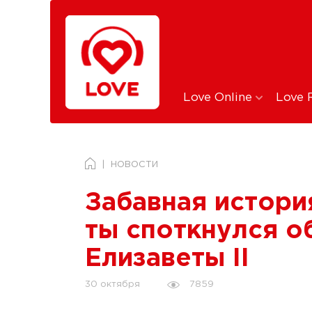
Love Online
Love 
НОВОСТИ
Забавная история
ты споткнулся о
Елизаветы II
7859
30 октября