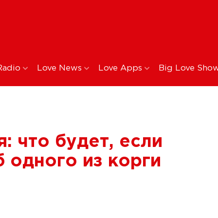
Radio
Love News
Love Apps
Big Love Sho
: что будет, если
б одного из корги