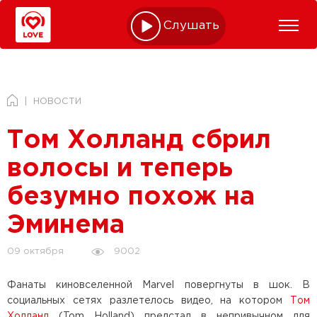
Слушать online
НОВОСТИ
Том Холланд сбрил
волосы и теперь
безумно похож на
Эминема
9002
09 октября
Фанаты киновселенной Marvel повергнуты в шок. В
социальных сетях разлетелось видео, на котором
Том
Холланд
(Tom Holland) предстал в непривычном для