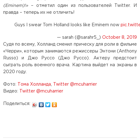
(Eminem)!»
– отметил один из пользователей Twitter. И
правда – теперь их не отличить!
Guys I swear Tom Holland looks like Eminem now
pic.twit
— sarah (@sarahr5_)
October 8, 2019
Судя по всему, Холланд сменил прическу для роли в фильме
«Черри», которым занимаются режиссеры Энтони (Anthony
Russo) и Джо Руссо (Джо Руссо). Актеру предстоит
сыграть роль военного врача. Картина выйдет на экраны в
2020 году.
Фото:
Тома Холланда
,
Twitter @mcuharrier
Видео:
Twitter @mcuharrier
Поделиться: