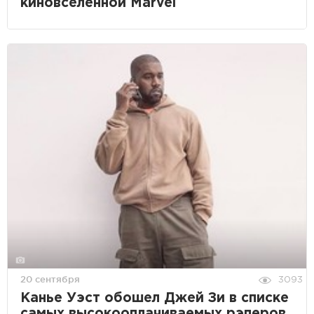
киновселенной Marvel
20 сентября
3093
Канье Уэст обошел Джей Зи в списке
самых высокооплачиваемых рэперов