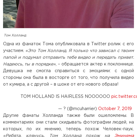
Том Холланд
Одна из фанаток Тома опубликовала в Twitter ролик с его
участием.
«Это Том Холланд. Я только что зависал с твоим
папой и подумал отправить тебе видео и передать привет.
Надеюсь, ты в порядке»
, – обращается актер к поклоннице.
Девушка не смогла справиться с эмоциями: с одной
стороны она была в восторге от того, что получила видео
от кумира, а с другой – в шоке от его нового образа!
TOM HOLLAND IS HAIRLESS NOOOOOO
pic.twitter
— ? (@mcuharrier)
October 7, 2019
Другие фанаты Холланда также были ошеломлены. В
комментариях они стали скидывать фотографии людей, на
которых, по их мнению, теперь похож Человек-паук.
«Ребята, клянусь, Том Холланд похож на
Эминема