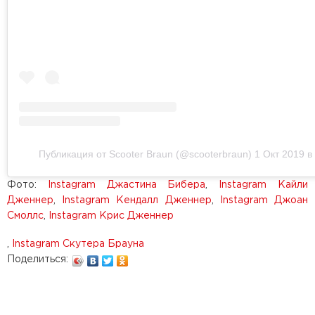
Публикация от Scooter Braun (@scooterbraun)
1 Окт 2019 в
Фото:
Instagram Джастина Бибера
,
Instagram Кайли
Дженнер
,
Instagram Кендалл Дженнер
,
Instagram Джоан
Смоллс
,
Instagram Крис Дженнер
,
Instagram Скутера Брауна
Поделиться: