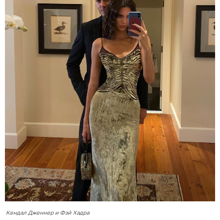
Кендал Дженнер и Фэй Хадра