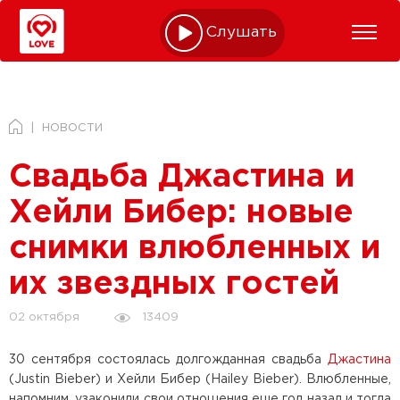
Слушать online
НОВОСТИ
Свадьба Джастина и
Хейли Бибер: новые
снимки влюбленных и
их звездных гостей
13409
02 октября
30 сентября состоялась долгожданная свадьба
Джастина
(Justin Bieber) и Хейли Бибер (Hailey Bieber). Влюбленные,
напомним, узаконили свои отношения еще год назад и тогда