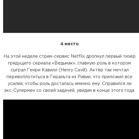
4 место
На этой неделе стрим-сервис Netflix дропнул первый тизер
грядущего сериала «Ведьмак», главную роль в котором
сыграл Генри Кавилл (Henry Cavill). Актер так мечтал
перевоплотиться в Геральта из Ривии, что приложил все
усилия, чтобы роль досталась именно ему. Справился ли
экс-Супермен со своей задачей, увидим в конце этого года.