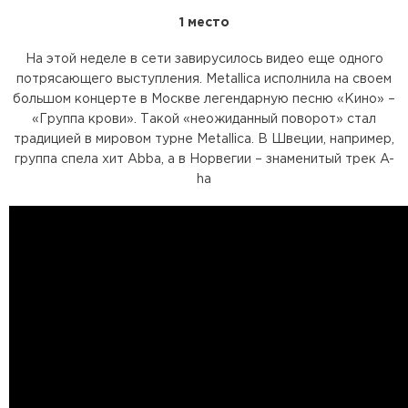
1 место
На этой неделе в сети завирусилось видео еще одного
потрясающего выступления. Metallica исполнила на своем
большом концерте в Москве легендарную песню «Кино» –
«Группа крови». Такой «неожиданный поворот» стал
традицией в мировом турне Metallica. В Швеции, например,
группа спела хит Abba, а в Норвегии – знаменитый трек A-
ha