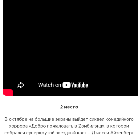
2 место
В октябре на большие экраны выйдет сиквел комедийного
хоррора «Добро пожаловать в Zомбилэнд», в котором
собрался суперкрутой звездный каст – Джесси Айзенберг