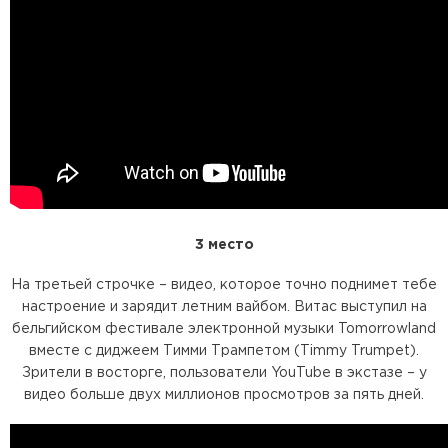
3 место
На третьей строчке – видео, которое точно поднимет тебе
настроение и зарядит летним вайбом. Витас выступил на
бельгийском фестивале электронной музыки Tomorrowland
вместе с диджеем Тимми Трампетом (Timmy Trumpet).
Зрители в восторге, пользователи YouTube в экстазе – у
видео больше двух миллионов просмотров за пять дней.