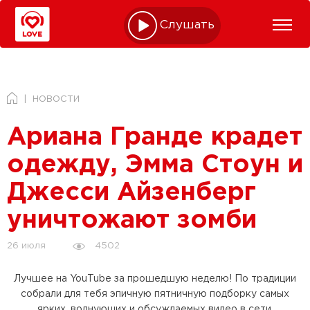
Слушать online
НОВОСТИ
Ариана Гранде крадет
одежду, Эмма Стоун и
Джесси Айзенберг
уничтожают зомби
4502
26 июля
Лучшее на YouTube за прошедшую неделю! По традиции
собрали для тебя эпичную пятничную подборку самых
ярких, волнующих и обсуждаемых видео в сети.