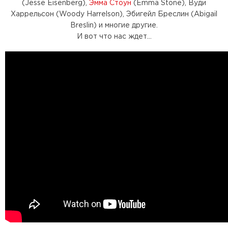
(Jesse Eisenberg),
Эмма Стоун
(Emma Stone), Вуди
Харрельсон (Woody Harrelson), Эбигейл Бреслин (Abigail
Breslin) и многие другие.
И вот что нас ждет...