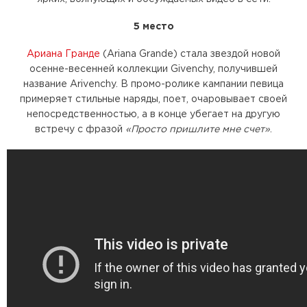
5 место
Ариана Гранде
(Ariana Grande) стала звездой новой
осенне-весенней коллекции Givenchy, получившей
название Arivenchy. В промо-ролике кампании певица
примеряет стильные наряды, поет, очаровывает своей
непосредственностью, а в конце убегает на другую
встречу с фразой
«Просто пришлите мне счет»
.