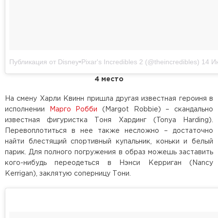
Публикация от Disney•Pixar's Incredibles 2 (@theincredibles)
14 Июн
4 место
На смену Харли Квинн пришла другая известная героиня в
исполнении
Марго Робби
(Margot Robbie) – скандально
известная фигуристка Тоня Хардинг (Tonya Harding).
Перевоплотиться в нее также несложно – достаточно
найти блестящий спортивный купальник, коньки и белый
парик. Для полного погружения в образ можешь заставить
кого-нибудь переодеться в Нэнси Керриган (Nancy
Kerrigan), заклятую соперницу Тони.