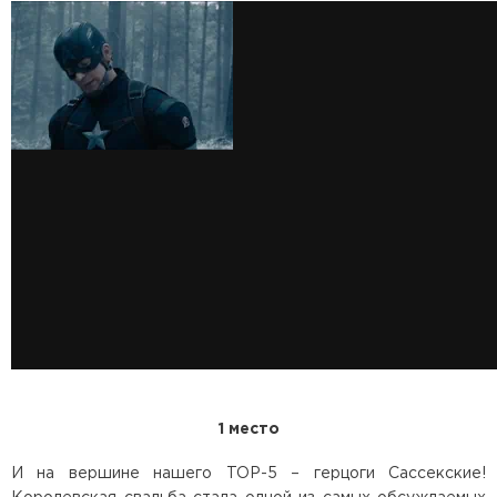
1 место
И на вершине нашего TOP-5 – герцоги Сассекские!