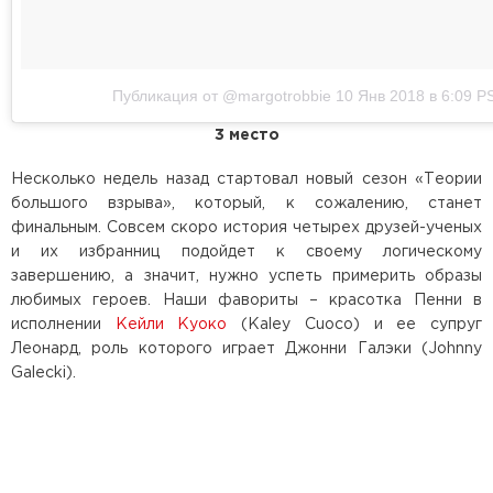
Публикация от @margotrobbie
10 Янв 2018 в 6:09 P
3 место
Несколько недель назад стартовал новый сезон «Теории
большого взрыва», который, к сожалению, станет
финальным. Совсем скоро история четырех друзей-ученых
и их избранниц подойдет к своему логическому
завершению, а значит, нужно успеть примерить образы
любимых героев. Наши фавориты – красотка Пенни в
исполнении
Кейли Куоко
(Kaley Cuoco) и ее супруг
Леонард, роль которого играет Джонни Галэки (Johnny
Galecki).