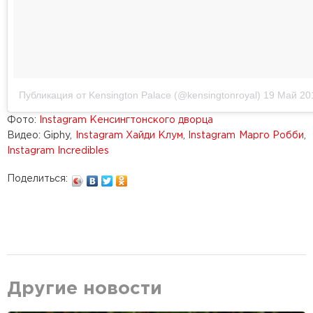
Публикация от Kensington Palace (@kensingtonroyal)
19 Май 20
Фото:
Instagram Кенсингтонского дворца
Видео: Giphy,
Instagram Хайди Клум
,
Instagram Марго Робби
,
Instagram Incredibles
Поделиться:
Другие новости