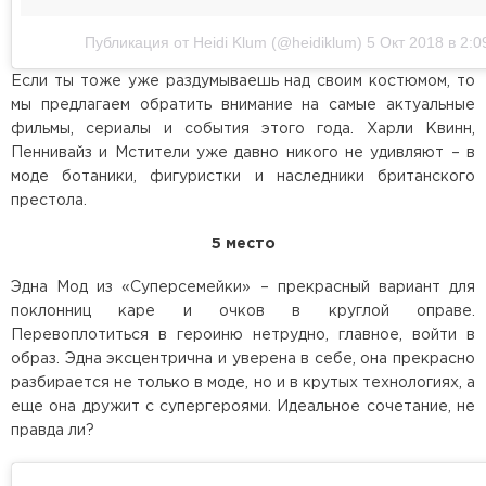
Публикация от Heidi Klum (@heidiklum)
5 Окт 2018 в 2:
Если ты тоже уже раздумываешь над своим костюмом, то
мы предлагаем обратить внимание на самые актуальные
фильмы, сериалы и события этого года. Харли Квинн,
Пеннивайз и Мстители уже давно никого не удивляют – в
моде ботаники, фигуристки и наследники британского
престола.
5 место
Эдна Мод из «Суперсемейки» – прекрасный вариант для
поклонниц каре и очков в круглой оправе.
Перевоплотиться в героиню нетрудно, главное, войти в
образ. Эдна эксцентрична и уверена в себе, она прекрасно
разбирается не только в моде, но и в крутых технологиях, а
еще она дружит с супергероями. Идеальное сочетание, не
правда ли?