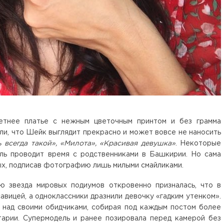
етнее платье с нежным цветочным принтом и без грамма
ли, что Шейк выглядит прекрасно и может вовсе не наносить
 всегда такой», «Милота», «Красивая девушка»
. Некоторые
ель проводит время с родственниками в Башкирии. Но сама
ых, подписав фотографию лишь милыми смайликами.
ью звезда мировых подиумов откровенно призналась, что в
авицей, а одноклассники дразнили девочку «гадким утенком».
 над своими обидчиками, собирая под каждым постом более
арии. Супермодель и ранее позировала перед камерой без