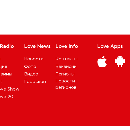
 Radio
Love News
Love Info
Love Apps
и
Новости
Контакты
щие
Фото
Вакансии
раммы
Видео
Регионы
Новости
st
Гороскоп
регионов
ove Show
ove 20