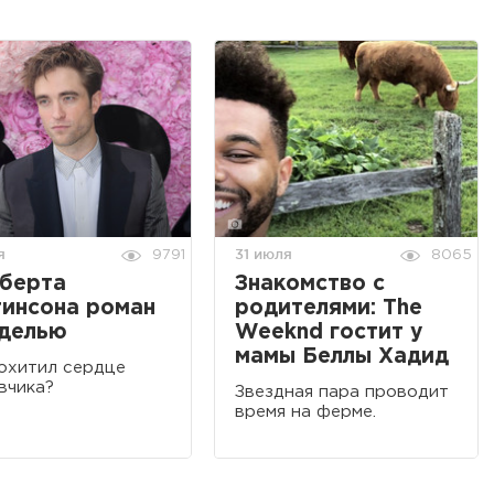
я
31 июля
9791
8065
оберта
Знакомство с
инсона роман
родителями: The
оделью
Weeknd гостит у
мамы Беллы Хадид
охитил сердце
вчика?
Звездная пара проводит
время на ферме.