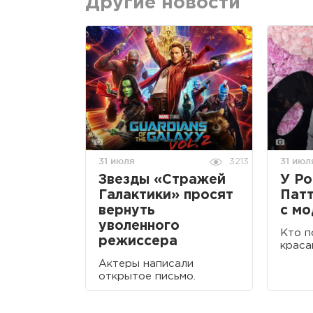
Другие новости
31 июля
31 июл
3213
Звезды «Стражей
У Р
Галактики» просят
Патт
вернуть
с м
уволенного
Кто п
режиссера
краса
Актеры написали
открытое письмо.