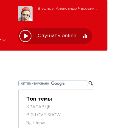
В эфире: Александр Часовников
-
Слушать online
w
Топ темы
КРАСАВЦЫ
BIG LOVE SHOW
Эд Ширан