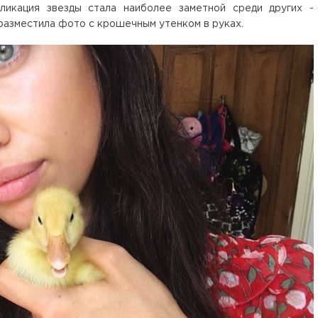
ликация звезды стала наиболее заметной среди других -
 разместила фото с крошечным утенком в руках.