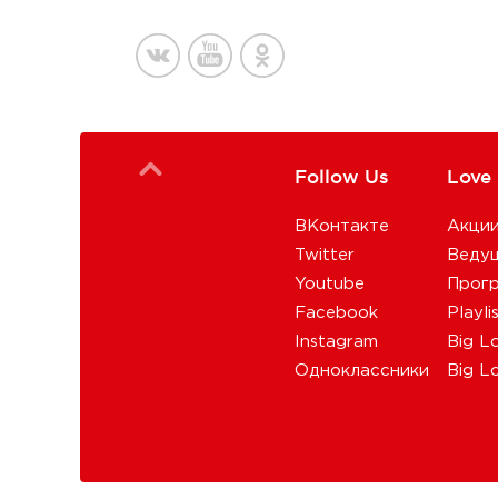
Follow Us
Love
ВКонтакте
Акци
Twitter
Веду
Youtube
Прог
Facebook
Playli
Instagram
Big L
Одноклассники
Big L