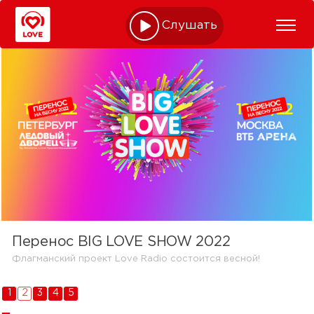
Слушать online
Перенос BIG LOVE SHOW 2022
Флагманский проект Love Radio состоится весной!
1
2
3
4
5