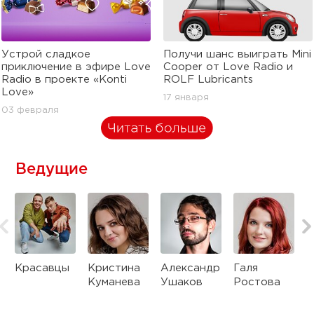
Устрой сладкое
Получи шанс выиграть Mini
приключение в эфире Love
Cooper от Love Radio и
Radio в проекте «Konti
ROLF Lubricants
Love»
17 января
03 февраля
Ведущие
Красавцы
Кристина
Александр
Галя
М
Куманева
Ушаков
Ростова
А