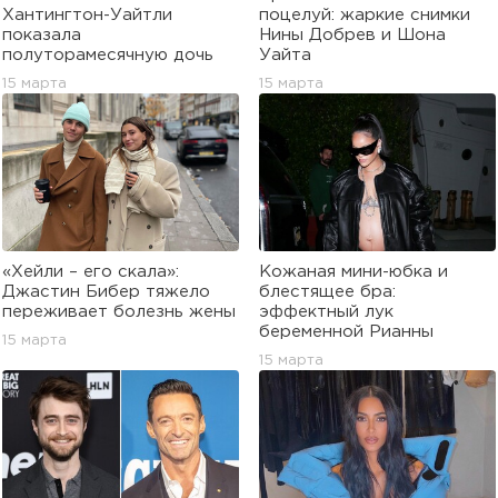
Хантингтон-Уайтли
поцелуй: жаркие снимки
показала
Нины Добрев и Шона
полуторамесячную дочь
Уайта
15 марта
15 марта
«Хейли – его скала»:
Кожаная мини-юбка и
Джастин Бибер тяжело
блестящее бра:
переживает болезнь жены
эффектный лук
беременной Рианны
15 марта
15 марта