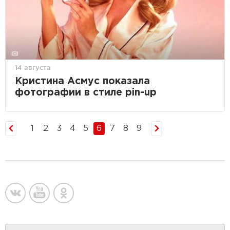
14 августа
Кристина Асмус показала
фотографии в стиле pin-up
1
2
3
4
5
6
7
8
9