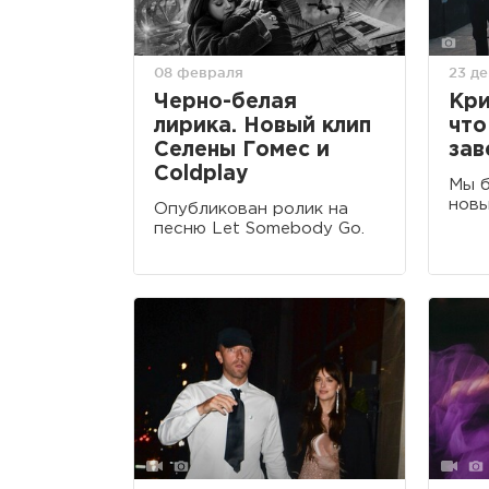
08 февраля
23 д
Черно-белая
Кри
лирика. Новый клип
что
Селены Гомес и
зав
Coldplay
Мы 
новы
Опубликован ролик на
песню Let Somebody Go.