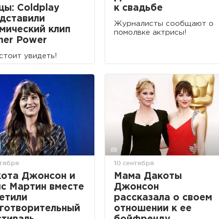
цы: Coldplay
к свадьбе
дставили
Журналисты сообщают о
мический клип
помолвке актрисы!
her Power
стоит увидеть!
ктября
10 сентября
ота Джонсон и
Мама Дакоты
с Мартин вместе
Джонсон
етили
рассказала о своем
готворительный
отношении к ее