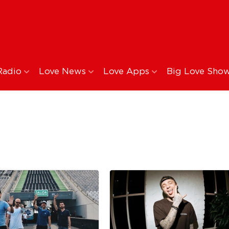
Radio
Love News
Love Apps
Big Love Sho