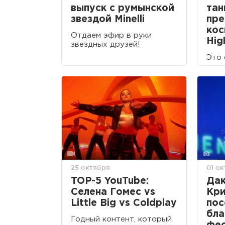
выпуск с румынской
тан
звездой Minelli
пре
кос
Отдаем эфир в руки
Hig
звездных друзей!
Это 
25 октября
01 о
TOP-5 YouTube:
Дак
Селена Гомес vs
Кри
Little Big vs Coldplay
пос
бла
Годный контент, который