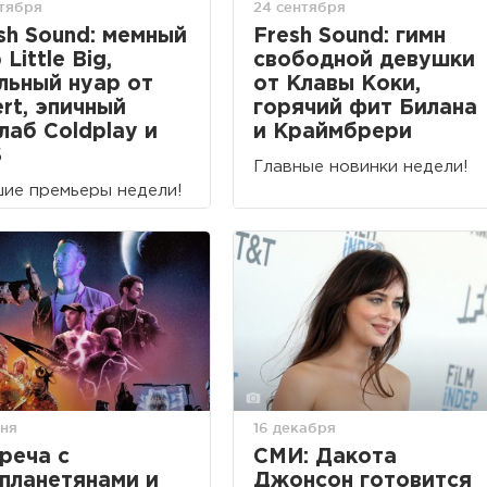
ктября
24 сентября
sh Sound: мемный
Fresh Sound: гимн
 Little Big,
свободной девушки
льный нуар от
от Клавы Коки,
ert, эпичный
горячий фит Билана
лаб Coldplay и
и Краймбрери
S
Главные новинки недели!
ие премьеры недели!
юня
16 декабря
реча с
СМИ: Дакота
планетянами и
Джонсон готовится