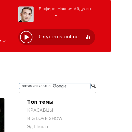
В эфире: Максим Абдулин
-
Слушать online
w
Топ темы
КРАСАВЦЫ
BIG LOVE SHOW
Эд Ширан