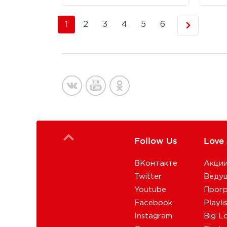
1
2
3
4
5
6
Follow Us
Love
ВКонтакте
Акци
Twitter
Веду
Youtube
Прог
Facebook
Playli
Instagram
Big L