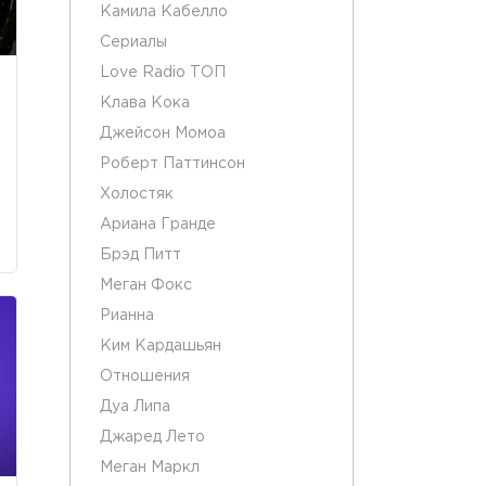
Камила Кабелло
Сериалы
Love Radio ТОП
Клава Кока
Джейсон Момоа
Роберт Паттинсон
Холостяк
Ариана Гранде
Брэд Питт
Меган Фокс
Рианна
Ким Кардашьян
Отношения
Дуа Липа
Джаред Лето
Меган Маркл