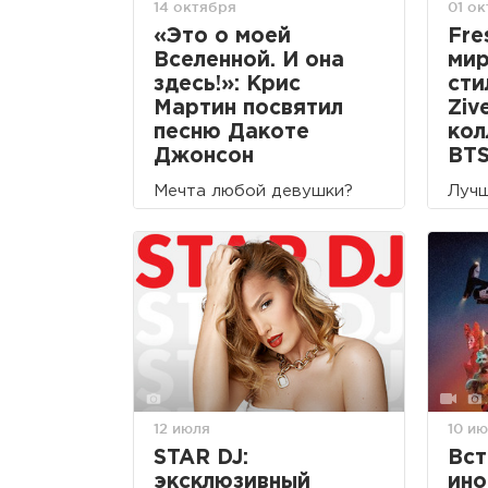
14 октября
01 о
«Это о моей
Fre
Вселенной. И она
мир
здесь!»: Крис
сти
Мартин посвятил
Ziv
песню Дакоте
кол
Джонсон
BT
Мечта любой девушки?
Лучш
12 июля
10 и
STAR DJ:
Вст
эксклюзивный
ино