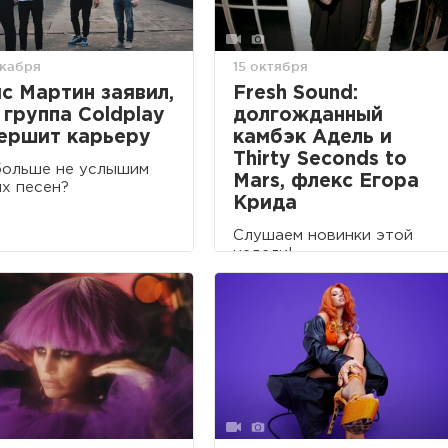
екабря
15 октября
с Мартин заявил,
Fresh Sound:
 группа Coldplay
долгожданный
ершит карьеру
камбэк Адель и
Thirty Seconds to
больше не услышим
Mars, флекс Егора
х песен?
Крида
Слушаем новинки этой
недели!