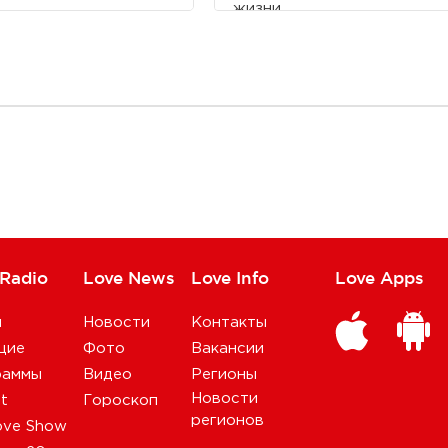
жизни.
 Radio
Love News
Love Info
Love Apps
и
Новости
Контакты
щие
Фото
Вакансии
раммы
Видео
Регионы
Новости
st
Гороскоп
регионов
ove Show