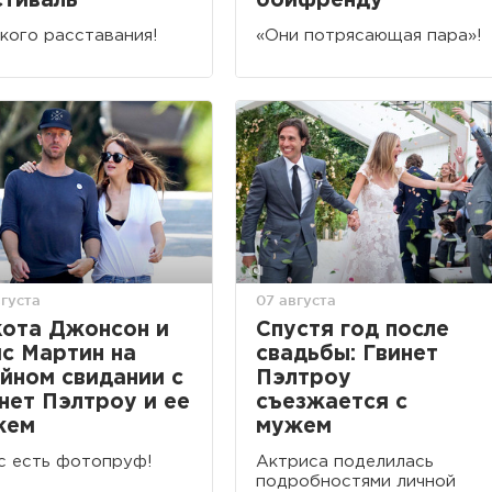
тиваль
бойфренду
кого расставания!
«Они потрясающая пара»!
густа
07 августа
ота Джонсон и
Спустя год после
с Мартин на
свадьбы: Гвинет
йном свидании с
Пэлтроу
нет Пэлтроу и ее
съезжается с
жем
мужем
с есть фотопруф!
Актриса поделилась
подробностями личной