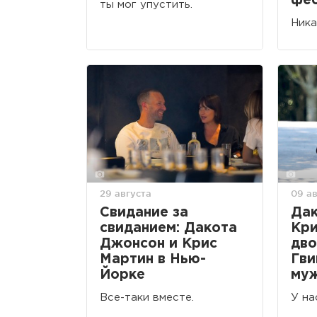
фес
ты мог упустить.
Ника
29 августа
09 ав
Свидание за
Дак
свиданием: Дакота
Кри
Джонсон и Крис
дво
Мартин в Нью-
Гви
Йорке
му
Все-таки вместе.
У на