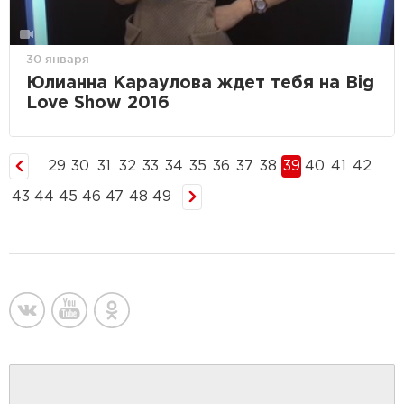
30 января
Юлианна Караулова ждет тебя на Big
Love Show 2016
29
30
31
32
33
34
35
36
37
38
39
40
41
42
43
44
45
46
47
48
49