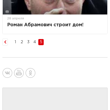
28 апреля
Роман Абрамович строит дом!
1
2
3
4
5