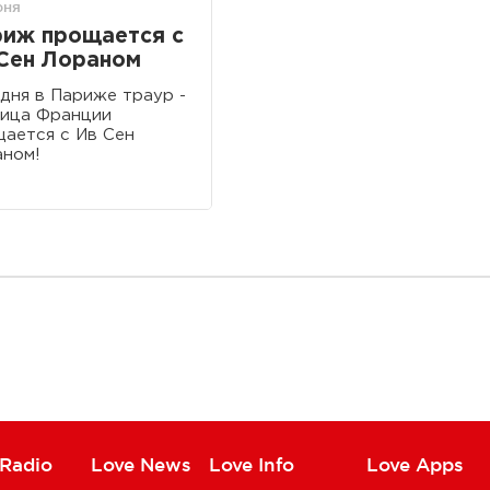
юня
иж прощается с
Сен Лораном
дня в Париже траур -
лица Франции
ается с Ив Сен
ном!
 Radio
Love News
Love Info
Love Apps