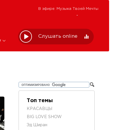
В эфире: Музыка Твоей Мечты
-
Слушать online
w
Топ темы
КРАСАВЦЫ
BIG LOVE SHOW
Эд Ширан