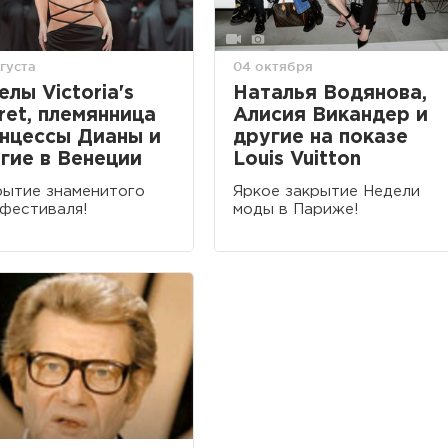
густа
04 октября
елы Victoria's
Наталья Водянова,
ret, племянница
Алисия Викандер и
нцессы Дианы и
другие на показе
гие в Венеции
Louis Vuitton
ытие знаменитого
Яркое закрытие Недели
фестиваля!
моды в Париже!