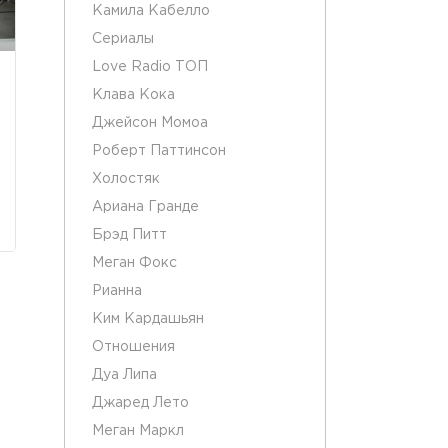
Камила Кабелло
Сериалы
Love Radio ТОП
Клава Кока
Джейсон Момоа
Роберт Паттинсон
Холостяк
Ариана Гранде
Брэд Питт
Меган Фокс
Рианна
Ким Кардашьян
Отношения
Дуа Липа
Джаред Лето
Меган Маркл