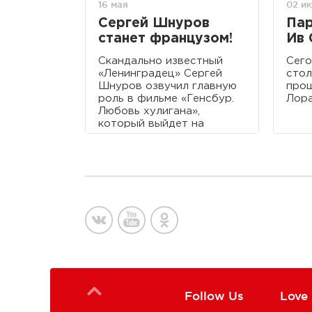
16 мая
02 и
Сергей Шнуров
Пар
станет французом!
Ив 
Скандально известный
Сего
«Ленинградец» Сергей
сто
Шнуров озвучил главную
прощ
роль в фильме «Генсбур.
Лора
Любовь хулигана»,
который выйдет на
экраны кинотеатров этим
летом.
Follow Us
Love