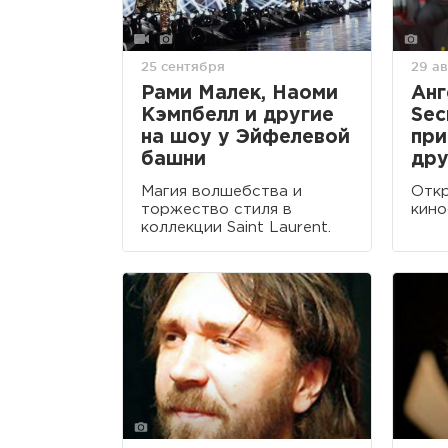
25 сентября
29 ав
Рами Малек, Наоми
Анг
Кэмпбелл и другие
Sec
на шоу у Эйфелевой
при
башни
дру
Магия волшебства и
Откр
торжество стиля в
кино
коллекции Saint Laurent.