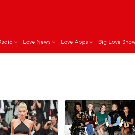
Radio
Love News
Love Apps
Big Love Sho