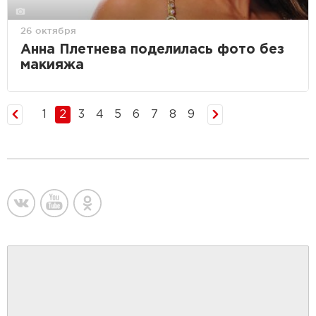
26 октября
Анна Плетнева поделилась фото без
макияжа
1
2
3
4
5
6
7
8
9