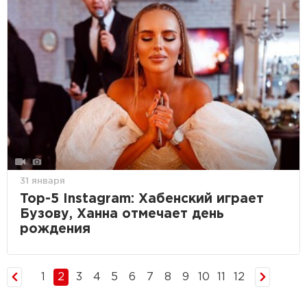
31 января
Top-5 Instagram: Хабенский играет
Бузову, Ханна отмечает день
рождения
1
2
3
4
5
6
7
8
9
10
11
12