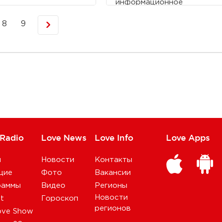
информационное
пространство. День
рождения у звездных
8
9
девушек теперь тоже
совместный. И даже дату
объединили – шестьдесят
два года на двоих!
 Radio
Love News
Love Info
Love Apps
и
Новости
Контакты
щие
Фото
Вакансии
раммы
Видео
Регионы
Новости
st
Гороскоп
регионов
ove Show