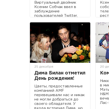
Виртуальный двойник
Ксен
Ксении Собчак ввел в
собс
заблуждение
теле
пользователей Twitter,
рест
заставив их поверить в
«Ауд
то, что известная
нахо
телеведущая завела блог.
The 
стат
пафо
Ксюш
«эли
25 декабря
20 д
Дима Билан отметил
Ком
День рождения!
Никк
в ми
Цветы, предоставленные
Мэть
компанией AMF
H&M 
перевешивали нас и никак
вече
не могли добраться до
Лас-
своего обладателя. У
входа встречал Дима…но