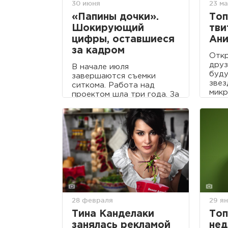
30 июня
23 м
«Папины дочки».
Топ
Шокирующий
тви
цифры, оставшиеся
Ани
за кадром
Откр
друз
В начале июля
буду
завершаются съемки
звез
ситкома. Работа над
микр
проектом шла три года. За
это время многое
произошло в жизни семьи
Васнецовых и, конечно, в
съемочной группе
сериала.
28 февраля
29 я
Тина Канделаки
Топ
занялась рекламой
нед