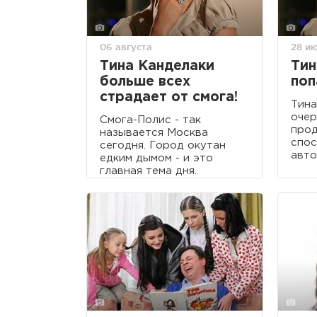
06 августа
28 и
Тина Канделаки
Тин
больше всех
поп
страдает от смога!
Тина
очер
Смога-Полис - так
про
называется Москва
спос
сегодня. Город окутан
авто
едким дымом - и это
главная тема дня.