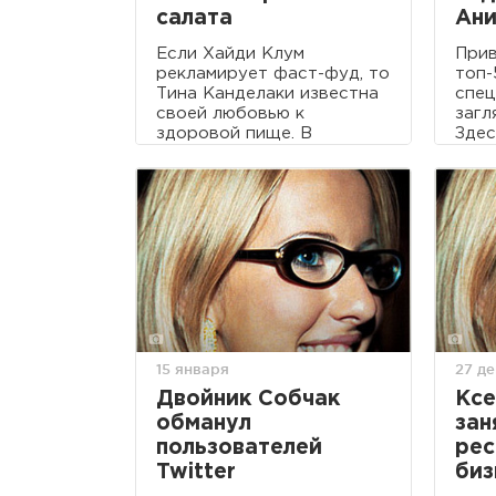
салата
Ани
Если Хайди Клум
Прив
рекламирует фаст-фуд, то
топ-
Тина Канделаки известна
спец
своей любовью к
загл
здоровой пище. В
Здес
прошлом году она уже
учус
рассказывала, на какой
очен
диете сидит.
прод
кото
15 января
27 д
Двойник Собчак
Ксе
обманул
зан
пользователей
ре
Twitter
биз