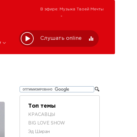
В эфире: Музыка Твоей Мечты
-
Слушать online
w
Топ темы
КРАСАВЦЫ
BIG LOVE SHOW
Эд Ширан