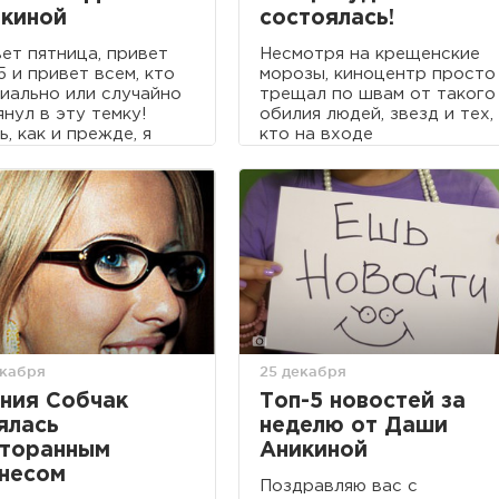
киной
состоялась!
ет пятница, привет
Несмотря на крещенские
5 и привет всем, кто
морозы, киноцентр просто
иально или случайно
трещал по швам от такого
янул в эту темку!
обилия людей, звезд и тех,
ь, как и прежде, я
кто на входе
ь писать. Пока не
выспрашивал, нет ли
ь:) Но все же
лишнего билетика.
олжу…5 новостей,
рые были!
екабря
25 декабря
ния Собчак
Топ-5 новостей за
ялась
неделю от Даши
сторанным
Аникиной
несом
Поздравляю вас с