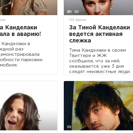
юля
03 июля
а Канделаки
За Тиной Канделаки
ала в аварию!
ведется активная
слежка
 Канделаки в
едной раз
Тина Канделаки в своем
демонстрировала
Твиттере и ЖЖ
обности парковки
сообщила, что за ней,
мобиля.
оказывается, уже 3 дня
следят неизвестные люди.