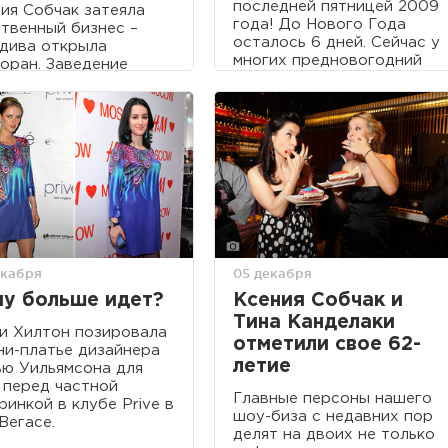
последней пятницей 2009
ия Собчак затеяла
года! До Нового Года
твенный бизнес –
осталось 6 дней. Сейчас у
дива открыла
многих предновогодний
оран. Заведение
нервяк, кто-то за
иториум», которое
подарками, кто-то
дится на крыше отеля
закрывает финансовый
Ritz-Carlton, обещает
год, у кого-то каждый
ь одним из самых
день по 4 концерта, а у
сных мест Москвы:
меня новости, которые
а рассчитывает на
поразили!
тную публику».
екабря
05 декабря
у больше идет?
Ксения Собчак и
Тина Канделаки
и Хилтон позировала
отметили свое 62-
ни-платье дизайнера
летие
ю Уильямсона для
перед частной
Главные персоны нашего
ринкой в клубе Prive в
шоу-биза с недавних пор
Вегасе.
делят на двоих не только