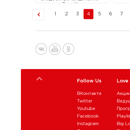
не нас, а Лену Кулецкую, с
которой мы ехали в
1
2
3
4
5
6
7
лифте.
Follow Us
Love
ВКонтакте
Акци
Twitter
Веду
Youtube
Прог
Facebook
Playli
Instagram
Big L