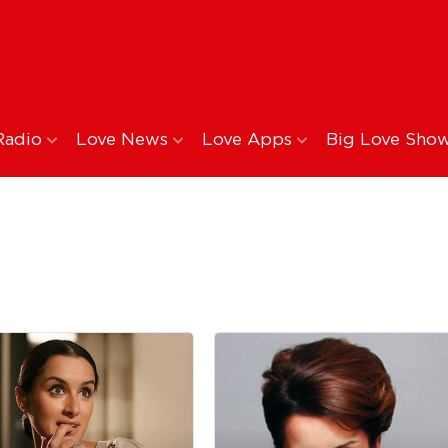
Radio
Love News
Love Apps
Big Love Sho