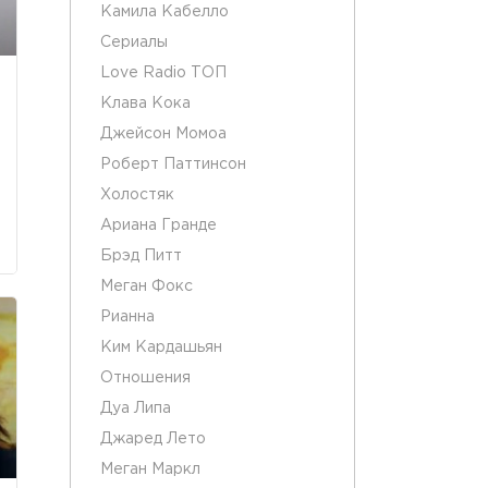
Камила Кабелло
Сериалы
Love Radio ТОП
Клава Кока
Джейсон Момоа
Роберт Паттинсон
Холостяк
Ариана Гранде
Брэд Питт
Меган Фокс
Рианна
Ким Кардашьян
Отношения
Дуа Липа
Джаред Лето
Меган Маркл