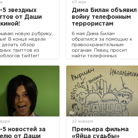
ая
07 мая
-5 звездных
Дима Билан объявил
ттов от Даши
войну телефонным
киной!
террористам
ываю новую рубрику,
6 мая Дима Билан
ья! В конце недели
обратился за помощью к
 делать обзор
правоохранительным
дных твиттов из
органам. Певец просит
облогов twitter!
найти телефонных
террористов, которые не
дают ему спокойно жить и
работать.
нваря
22 января
-5 новостей за
Премьера фильма
елю от Даши
«Яйца судьбы»