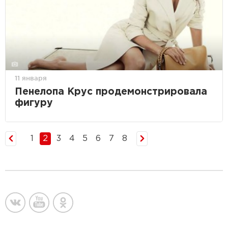
11 января
Пенелопа Крус продемонстрировала
фигуру
1
2
3
4
5
6
7
8