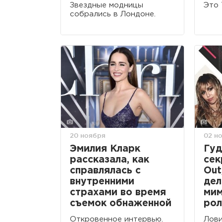
Звездные модницы
Это 
собрались в Лондоне.
20 ноября
02 н
Эмилия Кларк
Гуд
рассказала, как
сек
справлялась с
Out
внутренними
дел
страхами во время
ми
съемок обнаженной
рол
Откровенное интервью.
Лови