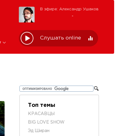
В эфире: Александр Ушаков
-
Слушать online
w
Топ темы
КРАСАВЦЫ
BIG LOVE SHOW
Эд Ширан