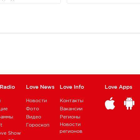
 Radio
Love News
Love Info
Love Apps
и
Новости
Контакты
щие
Фото
Вакансии
раммы
Видео
Регионы
Новости
st
Гороскоп
регионов
ove Show