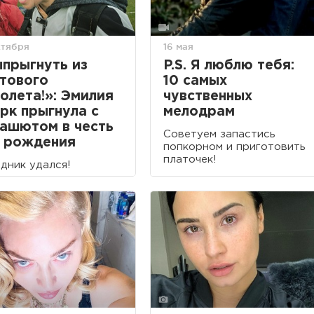
ктября
16 мая
прыгнуть из
P.S. Я люблю тебя:
тового
10 самых
олета!»: Эмилия
чувственных
рк прыгнула с
мелодрам
ашютом в честь
Советуем запастись
 рождения
попкорном и приготовить
платочек!
дник удался!