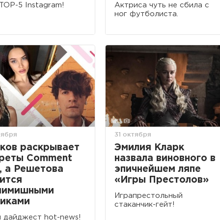
TOP-5 Instagram!
Актриса чуть не сбила с
ног футболиста.
оября
31 октября
ков раскрывает
Эмилия Кларк
реты Comment
назвала виновного в
, а Решетова
эпичнейшем ляпе
ится
«Игры Престолов»
мимишными
Играпрестольный
иками
стаканчик-гейт!
 дайджест hot-news!