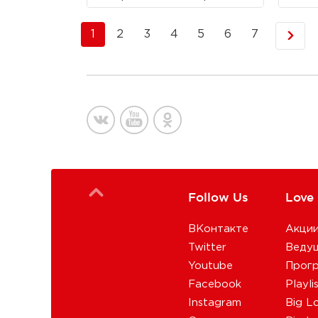
1
2
3
4
5
6
7
Follow Us
Love
ВКонтакте
Акци
Twitter
Веду
Youtube
Прог
Facebook
Playli
Instagram
Big L