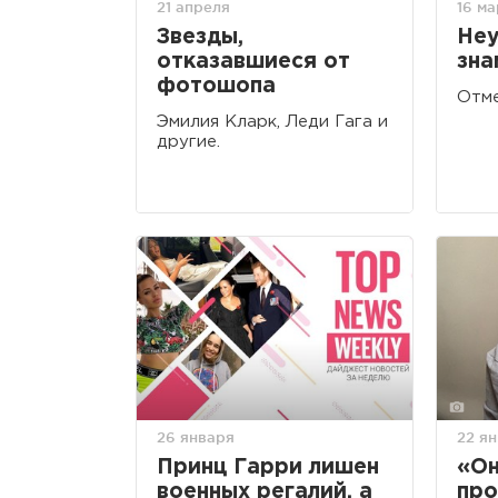
21 апреля
16 ма
Звезды,
Неу
отказавшиеся от
зна
фотошопа
Отме
Эмилия Кларк, Леди Гага и
другие.
26 января
22 я
Принц Гарри лишен
«Он
военных регалий, а
про