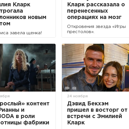
лия Кларк
Кларк рассказала о
трогала
перенесенных
лонников новым
операциях на мозг
том
Откровения звезда «Игры
престолов».
иса завела щенка!
оября
24 ноября
рослый» контент
Дэвид Бекхэм
Рианны и
пришел в восторг от
ODA в роли
встречи с Эмилией
отницы фабрики
Кларк