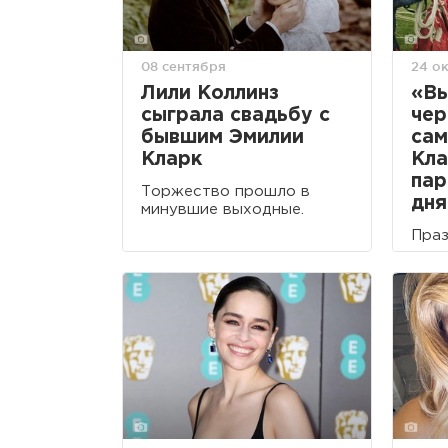
08 сентября
24 о
Лили Коллинз
«Вы
сыграла свадьбу с
чер
бывшим Эмилии
сам
Кларк
Кла
пар
Торжество прошло в
дня
минувшие выходные.
Праз