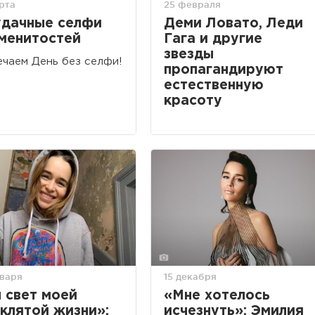
рта
25 февраля
дачные селфи
Деми Ловато, Леди
менитостей
Гага и другие
звезды
чаем День без селфи!
пропагандируют
естественную
красоту
нваря
15 декабря
 свет моей
«Мне хотелось
клятой жизни»:
исчезнуть»: Эмилия