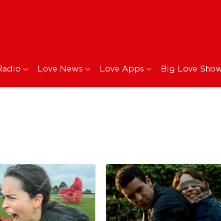
Radio
Love News
Love Apps
Big Love Sho