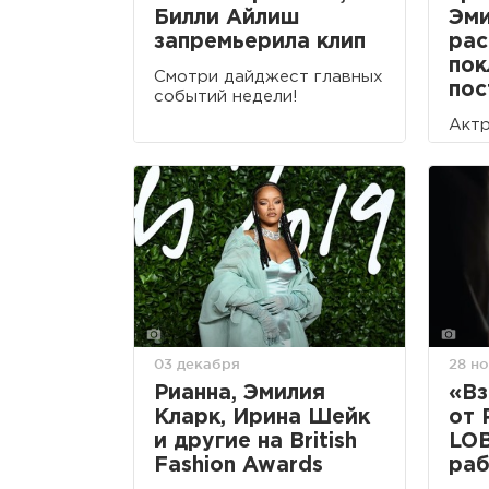
Билли Айлиш
Эми
запремьерила клип
рас
пок
Смотри дайджест главных
пос
событий недели!
Актр
03 декабря
28 н
Рианна, Эмилия
«Вз
Кларк, Ирина Шейк
от 
и другие на British
LOB
Fashion Awards
раб