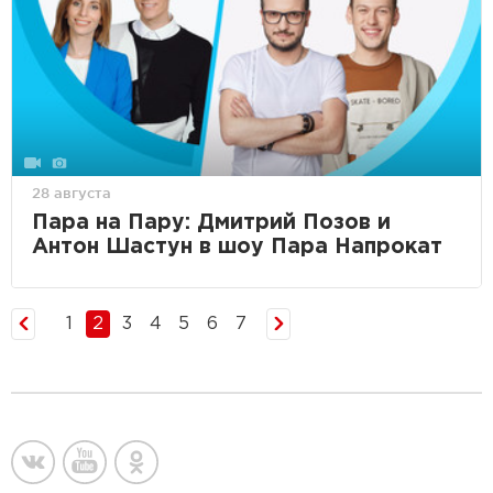
28 августа
Пара на Пару: Дмитрий Позов и
Антон Шастун в шоу Пара Напрокат
1
2
3
4
5
6
7