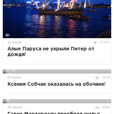
22 июня
12969
Алые Паруса не укрыли Питер от
дождя!
10 июня
6618
Ксения Собчак оказалась на обочине!
06 июня
4818