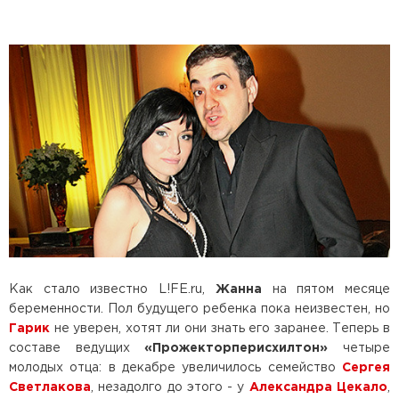
Как стало известно L!FE.ru,
Жанна
на пятом месяце
беременности. Пол будущего ребенка пока неизвестен, но
Гарик
не уверен, хотят ли они знать его заранее. Теперь в
составе ведущих
«Прожекторперисхилтон»
четыре
молодых отца: в декабре увеличилось семейство
Сергея
Светлакова
, незадолго до этого - у
Александра Цекало
,