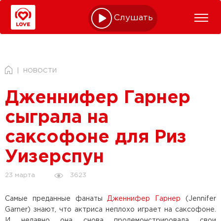
Слушать online
НОВОСТИ
Дженнифер Гарнер
сыграла на
саксофоне для Риз
Уизерспун
3623
23 марта
Самые преданные фанаты
Дженнифер Гарнер
(Jennifer
Garner) знают, что актриса неплохо играет на саксофоне.
И недавно она снова продемонстрировала свои