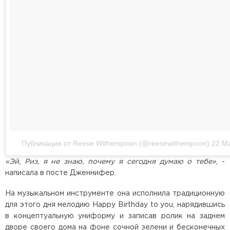
Публикация от Reese Witherspoon (@reesewitherspoon)
22 Ма
«Эй, Риз, я не знаю, почему я сегодня думаю о тебе»
, -
написала в посте Дженнифер.
На музыкальном инструменте она исполнила традиционную
для этого дня мелодию Happy Birthday to you, нарядившись
в концептуальную униформу и записав ролик на заднем
дворе своего дома на фоне сочной зелени и бесконечных