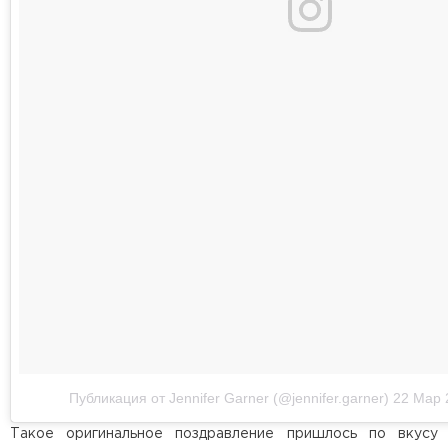
Публикация от Jennifer Garner (@jennifer.garner)
22 Мар 
Такое оригинальное поздравление пришлось по вкусу