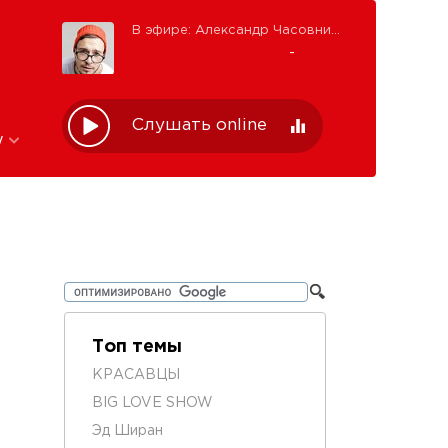
В эфире: Александр Часовников
-
Слушать online
w
Топ темы
КРАСАВЦЫ
BIG LOVE SHOW
Эд Ширан