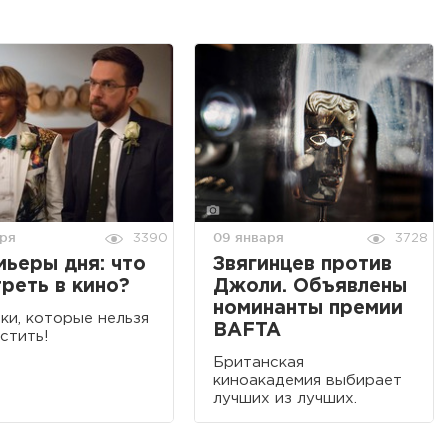
аря
09 января
3390
3728
ьеры дня: что
Звягинцев против
реть в кино?
Джоли. Объявлены
номинанты премии
ки, которые нельзя
BAFTA
стить!
Британская
киноакадемия выбирает
лучших из лучших.