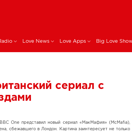
Radio
Love News
Love Apps
Big Love Sho
итанский сериал с
здами
 BBC One представил новый сериал «МакМафия» (McMafia),
на, сбежавшего в Лондон. Картина заинтересует не только