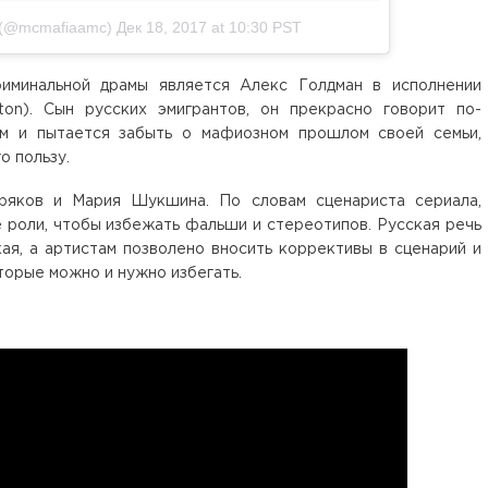
 (@mcmafiaamc)
Дек 18, 2017 at 10:30 PST
иминальной драмы является Алекс Голдман в исполнении
on). Сын русских эмигрантов, он прекрасно говорит по-
ом и пытается забыть о мафиозном прошлом своей семьи,
о пользу.
ряков и Мария Шукшина. По словам сценариста сериала,
 роли, чтобы избежать фальши и стереотипов. Русская речь
кая, а артистам позволено вносить коррективы в сценарий и
торые можно и нужно избегать.