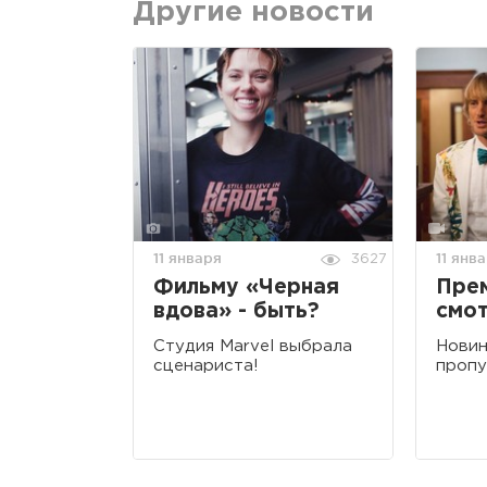
Другие новости
11 января
11 янв
3627
Фильму «Черная
Прем
вдова» - быть?
смот
Студия Marvel выбрала
Новин
сценариста!
пропу