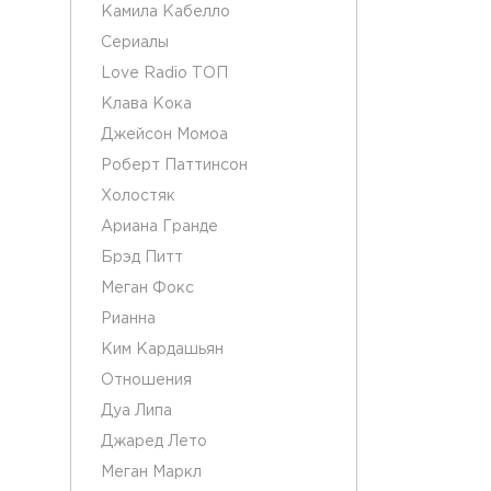
Камила Кабелло
Сериалы
Love Radio ТОП
Клава Кока
Джейсон Момоа
Роберт Паттинсон
Холостяк
Ариана Гранде
Брэд Питт
Меган Фокс
Рианна
Ким Кардашьян
Отношения
Дуа Липа
Джаред Лето
Меган Маркл