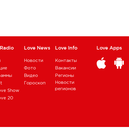
 Radio
Love News
Love Info
Love Apps
и
Новости
Контакты
щие
Фото
Вакансии
раммы
Видео
Регионы
Новости
st
Гороскоп
регионов
ove Show
ove 20