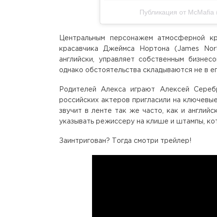
Публикация от McMafia
Центральным персонажем атмосферной кр
красавчика Джеймса Нортона (James Nort
английски, управляет собственным бизнес
однако обстоятельства складываются не в ег
Родителей Алекса играют Алексей Сереб
российских актеров пригласили на ключевые
звучит в ленте так же часто, как и английс
указывать режиссеру на клише и штампы, ко
Заинтригован? Тогда смотри трейлер!