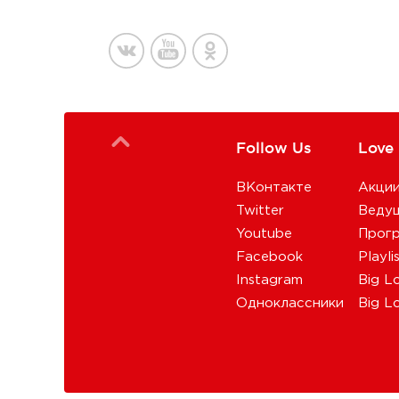
Follow Us
Love
ВКонтакте
Акци
Twitter
Веду
Youtube
Прог
Facebook
Playli
Instagram
Big L
Одноклассники
Big L