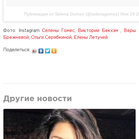
Публикация от Selena Gomez (@selenagomez)
Ноя 19 2
Фото: Instagram
Селены Гомес
,
Виктории Бекхэм
,
Веры
Брежневой
,
Ольги Серябкиной
,
Елены Летучей
Поделиться:
Другие новости