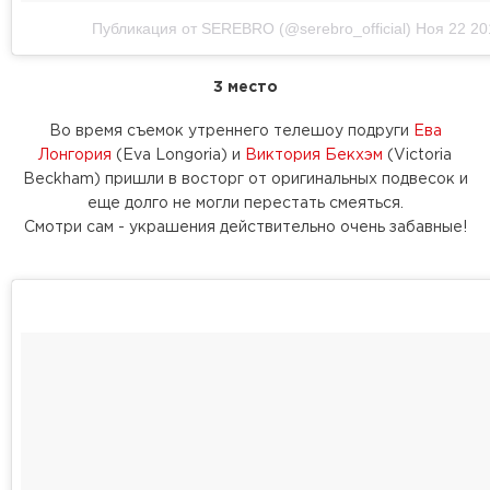
Публикация от SEREBRO (@serebro_official)
Ноя 22 20
3 место
Во время съемок утреннего телешоу подруги
Ева
Лонгория
(Eva Longoria) и
Виктория Бекхэм
(Victoria
Beckham) пришли в восторг от оригинальных подвесок и
еще долго не могли перестать смеяться.
Смотри сам - украшения действительно очень забавные!