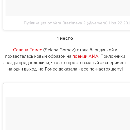
Публикация от Vera Brezhneva ? (@ververa)
Ноя 22 201
1 место
Селена Гомес
(Selena Gomez) стала блондинкой и
похвасталась новым образом на
премии AMA
. Поклонники
звезды предположили, что это просто смелый эксперимент
на один выход, но Гомес доказала - все по-настоящему!