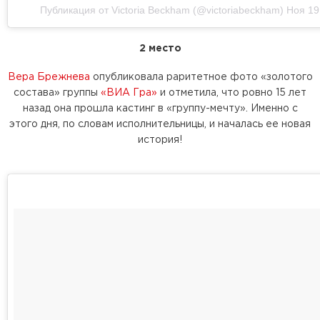
Публикация от Victoria Beckham (@victoriabeckham)
Ноя 19
2 место
Вера Брежнева
опубликовала раритетное фото «золотого
состава» группы
«ВИА Гра»
и отметила, что ровно 15 лет
назад она прошла кастинг в «группу-мечту». Именно с
этого дня, по словам исполнительницы, и началась ее новая
история!