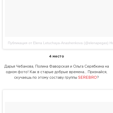
Публикация от Elena Letuchaya-Anashenkova (@elenapegas)
Но
4 место
Дарья Чебанова, Полина Фаворская и Ольга Серябкина на
одном фото! Как в старые добрые времена... Признайся,
скучаешь по этому составу группы
SEREBRO
?