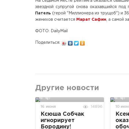
На седьмом месте рейтинга оказался бывши
звездной супругой снова оказавшийся под 
Патель
(герой "Миллионера из трущоб") и 3
женихов считается
Марат Сафин
, а самой 
ФОТО: DailyMail
Поделиться:
Другие новости
16 июня
10 июн
14896
Ксюша Собчак
Ксен
игнорирует
оказ
Бородину!
обоч