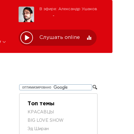
В эфире: Александр Ушаков
-
Слушать online
w
Топ темы
КРАСАВЦЫ
BIG LOVE SHOW
Эд Ширан