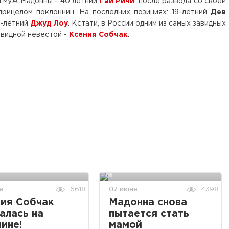
й муж Мадонны - 40 летний
Гай Ричи
, после развода со своей
прицелом поклонниц. На последних позициях: 19-летний
Дев
6-летний
Джуд Лоу
. Кстати, в России одним из самых завидных
завидной невестой -
Ксения Собчак
.
я
07 июня
6618
4398
ия Собчак
Мадонна снова
алась на
пытается стать
ине!
мамой