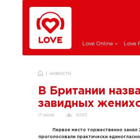
Love Online
Love 
НОВОСТИ
В Британии назв
завидных женихо
6393
17 июня
Первое место торжественно занял 2
проголосовали практически единогласно.