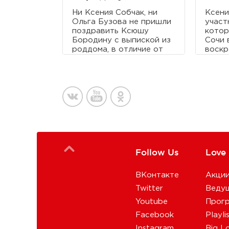
Ни Ксения Собчак, ни
Ксени
Ольга Бузова не пришли
участ
поздравить Ксюшу
котор
Бородину с выпиской из
Сочи 
роддома, в отличие от
воскр
многочисленных
конку
поклонников,
предс
родственников и
«Евро
счастливого мужа.
Follow Us
Love
ВКонтакте
Акци
Twitter
Веду
Youtube
Прог
Facebook
Playli
Instagram
Big L