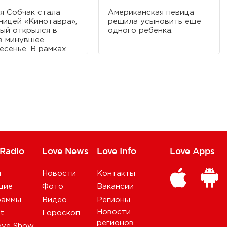
я Собчак стала
Американская певица
ницей «Кинотавра»,
решила усыновить еще
ый открылся в
одного ребенка.
в минувшее
есенье. В рамках
рсного показа
тавлена картина
па-Азия».
 Radio
Love News
Love Info
Love Apps
и
Новости
Контакты
щие
Фото
Вакансии
раммы
Видео
Регионы
Новости
st
Гороскоп
регионов
ove Show