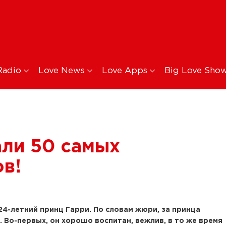
Radio
Love News
Love Apps
Big Love Sho
али 50 самых
в!
4-летний принц Гарри. По словам жюри, за принца
 Во-первых, он хорошо воспитан, вежлив, в то же время