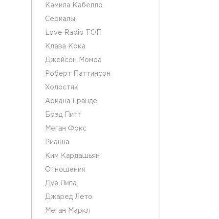
Камила Кабелло
Сериалы
Love Radio ТОП
Клава Кока
Джейсон Момоа
Роберт Паттинсон
Холостяк
Ариана Гранде
Брэд Питт
Меган Фокс
Рианна
Ким Кардашьян
Отношения
Дуа Липа
Джаред Лето
Меган Маркл