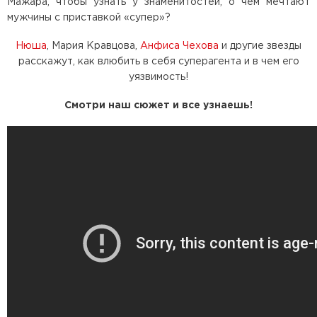
Мажара, чтобы узнать у знаменитостей, о чем мечтают
мужчины с приставкой «супер»?
Нюша
, Мария Кравцова,
Анфиса Чехова
и другие звезды
расскажут, как влюбить в себя суперагента и в чем его
уязвимость!
Смотри наш сюжет и все узнаешь!