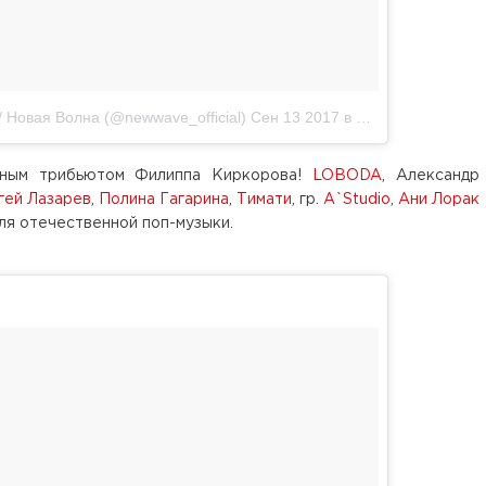
 Новая Волна (@newwave_official)
Сен 13 2017 в 12:41 PDT
зным трибьютом Филиппа Киркорова!
LOBODA
, Александр
гей Лазарев
,
Полина Гагарина
,
Тимати
, гр.
A`Studio
,
Ани Лорак
ля отечественной поп-музыки.