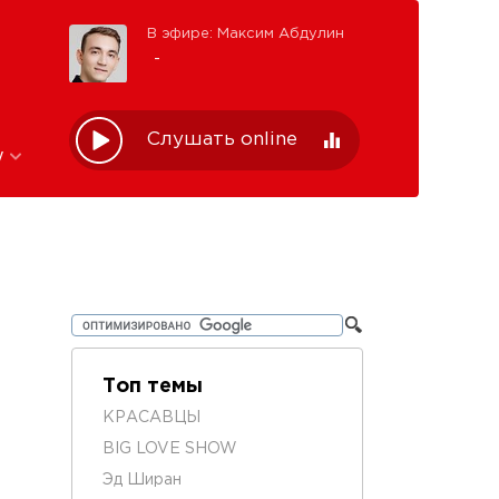
В эфире: Максим Абдулин
-
Слушать online
w
Топ темы
КРАСАВЦЫ
BIG LOVE SHOW
Эд Ширан