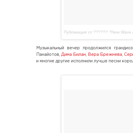
Публикация от ?????? ?New Wave /
Музыкальный вечер продолжился грандио
Панайотов,
Дима Билан
,
Вера Брежнева
,
Сер
и многие другие исполнили лучше песни коро