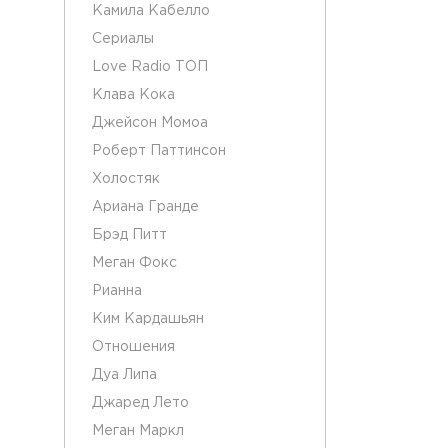
Камила Кабелло
Сериалы
Love Radio ТОП
Клава Кока
Джейсон Момоа
Роберт Паттинсон
Холостяк
Ариана Гранде
Брэд Питт
Меган Фокс
Рианна
Ким Кардашьян
Отношения
Дуа Липа
Джаред Лето
Меган Маркл