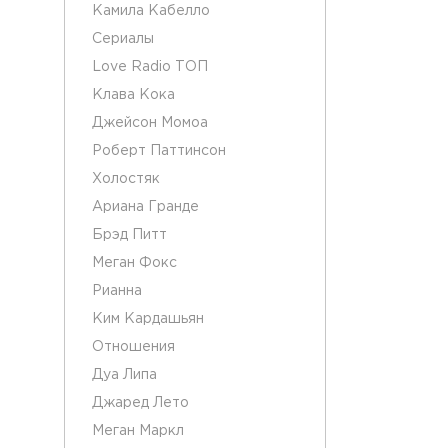
Камила Кабелло
Сериалы
Love Radio ТОП
Клава Кока
Джейсон Момоа
Роберт Паттинсон
Холостяк
Ариана Гранде
Брэд Питт
Меган Фокс
Рианна
Ким Кардашьян
Отношения
Дуа Липа
Джаред Лето
Меган Маркл