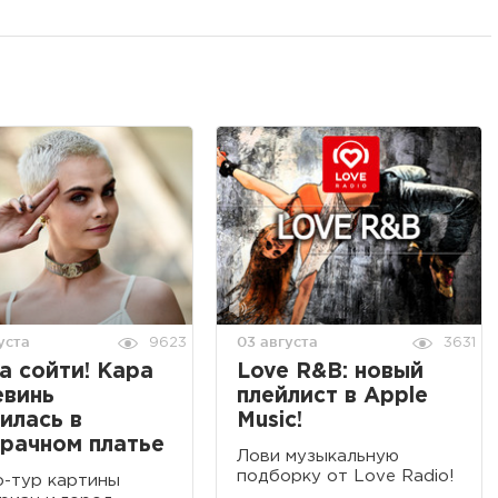
уста
03 августа
9623
3631
а сойти! Кара
Love R&B: новый
евинь
плейлист в Apple
илась в
Music!
рачном платье
Лови музыкальную
подборку от Love Radio!
-тур картины