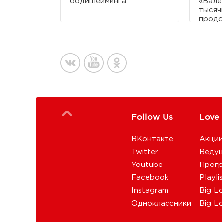
бодишейминга.
«Вале
тысяч
продо
Follow Us
Love
ВКонтакте
Акци
Twitter
Веду
Youtube
Прог
Facebook
Playli
Instagram
Big L
Одноклассники
Big L