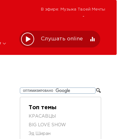
В эфире: Музыка Твоей Мечты
-
Слушать online
w
Топ темы
КРАСАВЦЫ
BIG LOVE SHOW
Эд Ширан