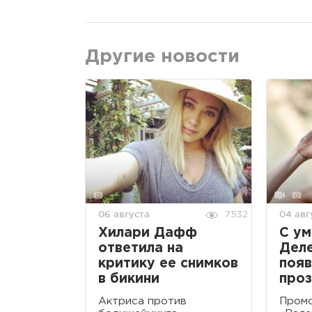
Другие новости
06 августа
04 авг
7532
Хилари Дафф
С ум
ответила на
Дел
критику ее снимков
появ
в бикини
проз
Актриса против
Промо