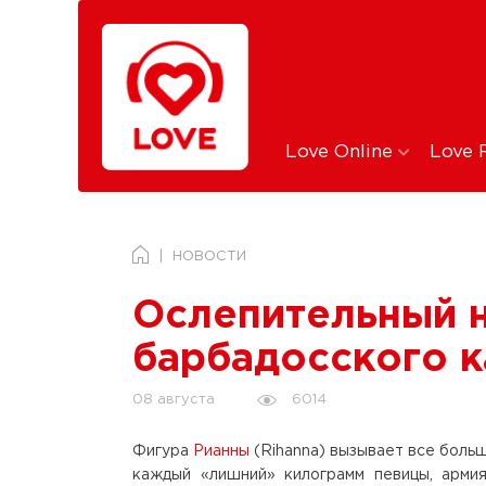
Love Online
Love 
НОВОСТИ
Ослепительный 
барбадосского к
6014
08 августа
Фигура
Рианны
(Rihanna) вызывает все боль
каждый «лишний» килограмм певицы, армия