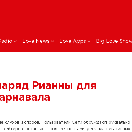
Radio
Love News
Love Apps
Big Love Sho
наряд Рианны для
арнавала
ше слухов и споров. Пользователи Сети обсуждают буквально
 хейтеров оставляет под ее постами десятки негативных