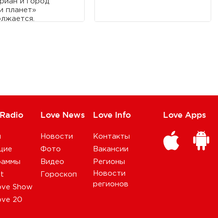
риан и город
и планет»
лжается.
 Radio
Love News
Love Info
Love Apps
и
Новости
Контакты
щие
Фото
Вакансии
раммы
Видео
Регионы
Новости
st
Гороскоп
регионов
ove Show
ove 20