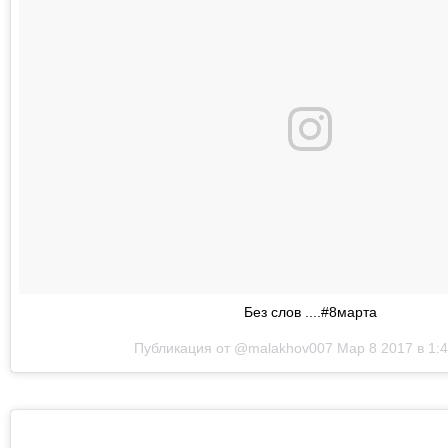
Без слов ....#8марта
Публикация от @malakhov007
Мар 8 2017 в 1: