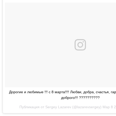
Дорогие и любимые !!! с 8 марта!!!! Любви, добра, счастья, г
доброго!!! ??????????
Публикация от Sergey Lazarev (@lazarevsergey)
Мар 8 2