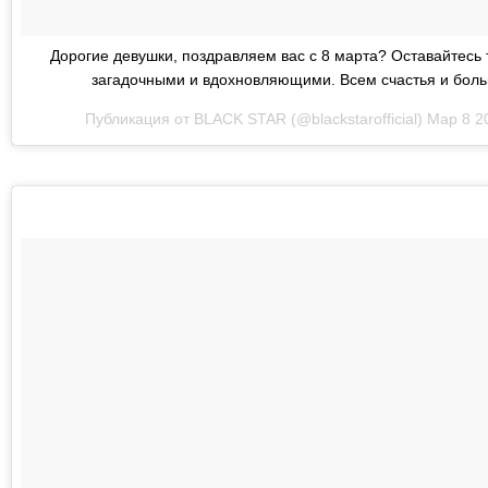
Дорогие девушки, поздравляем вас с 8 марта? Оставайтесь
загадочными и вдохновляющими. Всем счастья и бол
Публикация от BLACK STAR (@blackstarofficial)
Мар 8 2