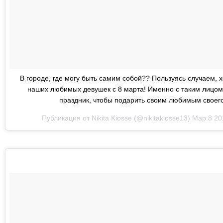
В городе, где могу быть самим собой?? Пользуясь случаем, х
наших любимых девушек с 8 марта! Именно с таким лицом 
праздник, чтобы подарить своим любимым своег
Публикация от Nikita Kiosse (@nikitakiosse13)
Мар 8 20