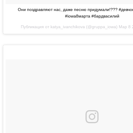
Они поздравляют нас, даже песню придумали!??? #девч
#iowa8марта #бардвасилий
Публикация от katya_ivanchikova (@gruppa_iowa)
Мар 8 