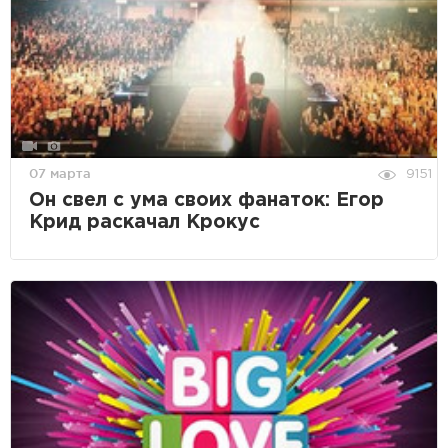
07 марта
9151
Он свел с ума своих фанаток: Егор
Крид раскачал Крокус