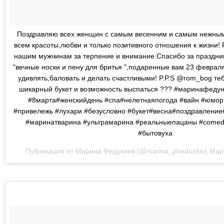
Поздравляю всех женщин с самым весенним и самым нежны
всем красоты,любви и только позитивного отношения к жизни!
нашим мужчинам за терпение и внимание.Спасибо за праздни
"вечные носки и пену для бритья ",подаренные вам 23 феврал
удивлять,баловать и делать счастливыми! P.P.S @rom_bog те
шикарный букет и возможность выспаться ??? #маринафеду
#8марта#женскийдень #спа#нелетнаяпогода #вайн #юмор
#привележь #лухари #безусловно #букет#весна#поздравление
#маринатварина #ультрамарина #реальныепацаны #come
#бытовуха
Публикация от Марина Федункив (@marina_phedunkiv)
Мар 