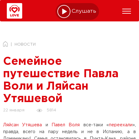
Слушать online
НОВОСТИ
Семейное
путешествие Павла
Воли и Ляйсан
Утяшевой
5814
22 января
Ляйсан Утяшева
и
Павел Воля
все-таки «
переехали
»,
правда, всего на пару недель и не в Испанию, а в
Доминикану! Семья остановилась в Пунта-Кана, районе