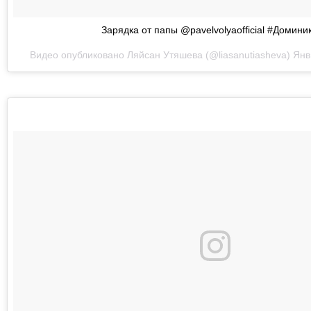
Зарядка от папы @pavelvolyaofficial #Домини
Видео опубликовано Ляйсан Утяшева (@liasanutiasheva)
Янв