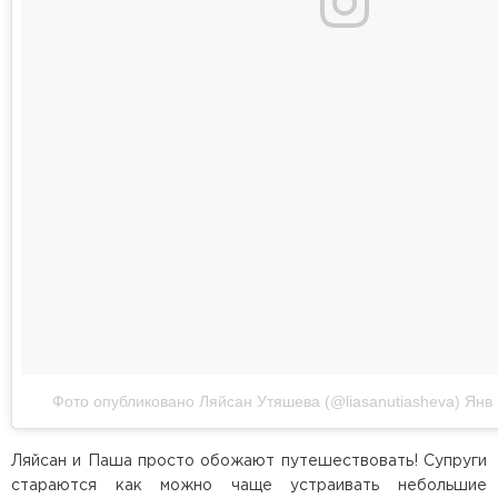
Фото опубликовано Ляйсан Утяшева (@liasanutiasheva)
Янв 
Ляйсан и Паша просто обожают путешествовать! Супруги
стараются как можно чаще устраивать небольшие