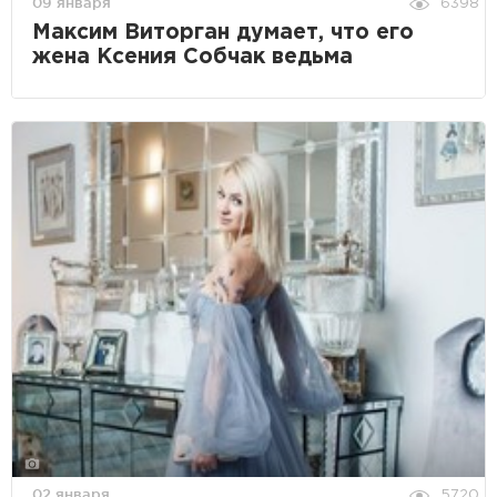
09 января
6398
Максим Виторган думает, что его
жена Ксения Собчак ведьма
02 января
5720