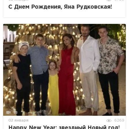
С Днем Рождения, Яна Рудковская!
02 января
6269
Happy New Year: звездный Новый год!