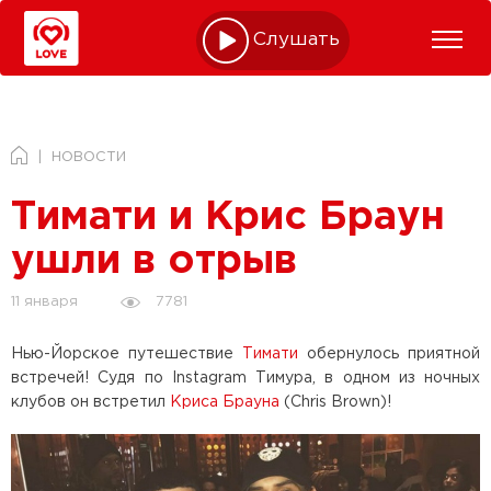
Слушать online
НОВОСТИ
Тимати и Крис Браун
ушли в отрыв
7781
11 января
Нью-Йорское путешествие
Тимати
обернулось приятной
встречей! Судя по Instagram Тимура, в одном из ночных
клубов он встретил
Криса Брауна
(Chris Brown)!