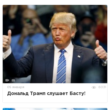
05 января
6031
Дональд Трамп слушает Басту!