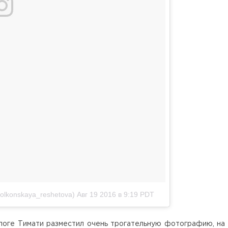
olkonskaya_reshetova)
Авг 19 2016 в 9:19 PDT
логе Тимати разместил очень трогательную фотографию, на