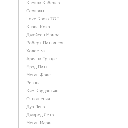
Камила Кабелло
Сериалы
Love Radio ТОП
Клава Кока
Джейсон Момоа
Роберт Паттинсон
Холостяк
Ариана Гранде
Брэд Питт
Меган Фокс
Рианна
Ким Кардашьян
Отношения
Дуа Липа
Джаред Лето
Меган Маркл