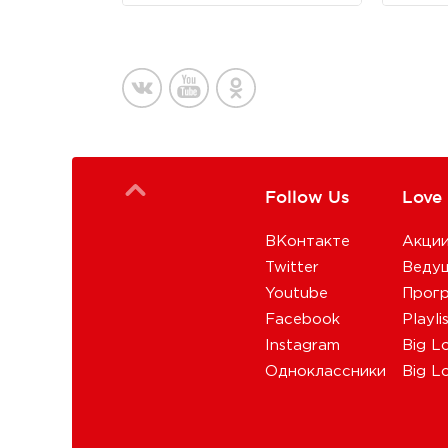
Follow Us
Love
ВКонтакте
Акци
Twitter
Веду
Youtube
Прог
Facebook
Playli
Instagram
Big L
Одноклассники
Big L