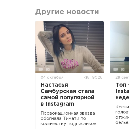
Другие новости
04 октября
29 сен
9026
Настасья
Топ 
Самбурская стала
Inst
самой популярной
неде
в Instagram
Ксени
голов
Провокационная звезда
отжим
обогнала Тимати по
белье
количеству подписчиков.