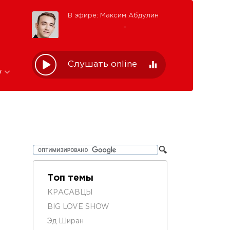
В эфире: Максим Абдулин
-
Слушать online
w
Топ темы
КРАСАВЦЫ
BIG LOVE SHOW
Эд Ширан