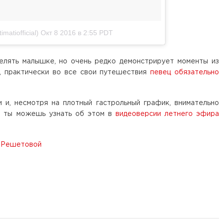
matiofficial)
Окт 8 2016 в 2:55 PDT
елять малышке, но очень редко демонстрирует моменты из
и, практически во все свои путешествия
певец обязательно
 и, несмотря на плотный гастрольный график, внимательно
о ты можешь узнать об этом в
видеоверсии летнего эфира
и Решетовой