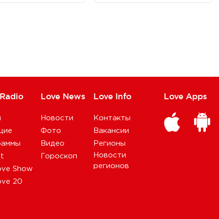
 Radio
Love News
Love Info
Love Apps
и
Новости
Контакты
щие
Фото
Вакансии
раммы
Видео
Регионы
Новости
st
Гороскоп
регионов
ove Show
ove 20