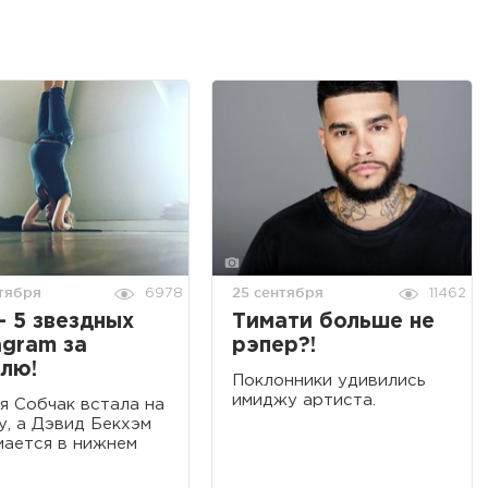
тября
25 сентября
6978
11462
– 5 звездных
Тимати больше не
agram за
рэпер?!
лю!
Поклонники удивились
имиджу артиста.
я Собчак встала на
у, а Дэвид Бекхэм
ается в нижнем
.