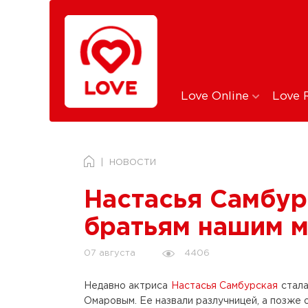
Love Online
Love 
НОВОСТИ
Настасья Самбур
братьям нашим 
4406
07 августа
Недавно актриса
Настасья Самбурская
стал
Омаровым. Ее назвали разлучницей, а позже 