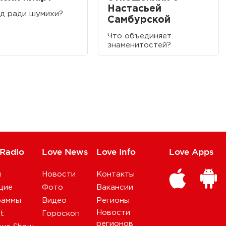
Настасьей
д ради шумихи?
Самбурской
Что объединяет
знаменитостей?
 Radio
Love News
Love Info
Love Apps
и
Новости
Контакты
щие
Фото
Вакансии
раммы
Видео
Регионы
Новости
st
Гороскоп
регионов