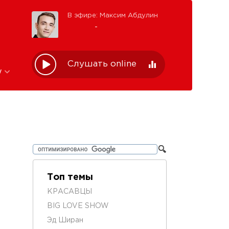
В эфире: Максим Абдулин
-
Слушать online
w
Топ темы
КРАСАВЦЫ
BIG LOVE SHOW
Эд Ширан