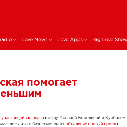
Radio
Love News
Love Apps
Big Love Sho
ская помогает
меньшим
а
участницей скандала
между Ксенией Бородиной и Курбаном
оказалось, что с бизнесменом их
объединяет новый проект
.