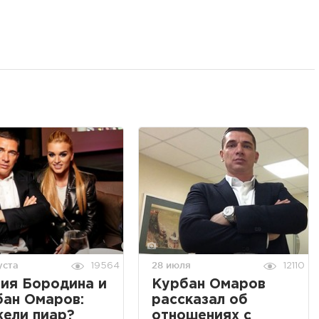
уста
28 июля
19564
12110
ия Бородина и
Курбан Омаров
бан Омаров:
рассказал об
ели пиар?
отношениях с