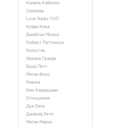
Камила Кабелло
Сериалы
Love Radio ТОП
Клава Кока
Джейсон Момоа
Роберт Паттинсон
Холостяк
Ариана Гранде
Брэд Питт
Меган Фокс
Рианна
Ким Кардашьян
Отношения
Дуа Липа
Джаред Лето
Меган Маркл