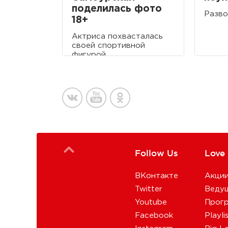
поделилась фото
Разво
18+
Актриса похвасталась
своей спортивной
фигурой.
Follow Us
Love
ВКонтакте
Акци
Twitter
Веду
Youtube
Прог
Facebook
Playli