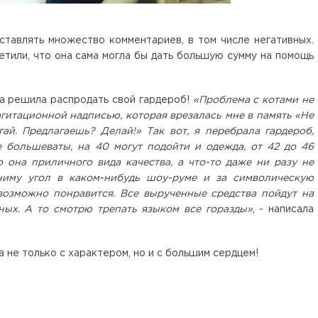
ставлять множество комментариев, в том числе негативных.
етили, что она сама могла бы дать большую сумму на помощь
на решила распродать свой гардероб!
«Проблема с котами не
агитационной надписью, которая врезалась мне в память «Не
ай. Предлагаешь? Делай!» Так вот, я перебрала гардероб,
е большеваты, на 40 могут подойти и одежда, от 42 до 46
о она приличного вида качества, а что-то даже ни разу не
ниму угол в каком-нибудь шоу-руме и за символическую
 возможно понравится. Все вырученные средства пойдут на
ых. А то смотрю трепать языком все горазды»
, - написала
 не только с характером, но и с большим сердцем!