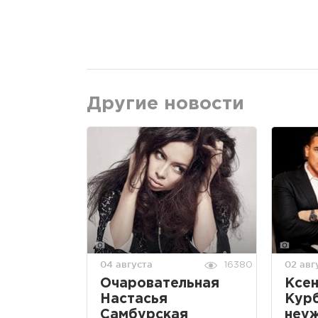
Другие новости
04 августа
02 авг
16380
Очаровательная
Ксен
Настасья
Кур
Самбурская
неуж