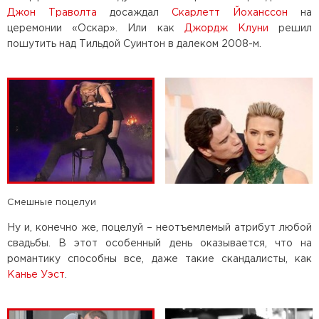
Джон Траволта
досаждал
Скарлетт Йоханссон
на
церемонии «Оскар». Или как
Джордж Клуни
решил
пошутить над Тильдой Суинтон в далеком 2008-м.
Смешные поцелуи
Ну и, конечно же, поцелуй – неотъемлемый атрибут любой
свадьбы. В этот особенный день оказывается, что на
романтику способны все, даже такие скандалисты, как
Канье Уэст
.