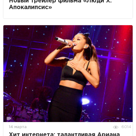
Новый трейлер фильма «Люди Х:
Апокалипсис»
14 марта
6014
Хит интернета: талантливая Ариана