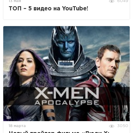
13 мая
6049
ТОП – 5 видео на YouTube!
18 марта
3050