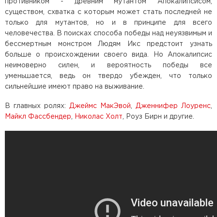
противником - древним мутантом Апокалипсисом,
существом, схватка с которым может стать последней не
только для мутантов, но и в принципе для всего
человечества. В поисках способа победы над неуязвимым и
бессмертным монстром Людям Икс предстоит узнать
больше о происхождении своего вида. Но Апокалипсис
неимоверно силен, и вероятность победы все
уменьшается, ведь он твердо убежден, что только
сильнейшие имеют право на выживание.
В главных ролях:
Джеймс МакЭвой
,
Дженнифер Лоуренс
,
Майкл Фассбендер
,
Николас Холт
, Роуз Бирн и другие.