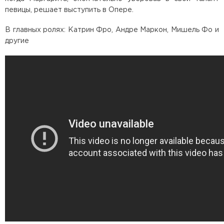
певицы, решает выступить в Опере.
В главных ролях: Катрин Фро, Андре Маркон, Мишель Фо и
другие