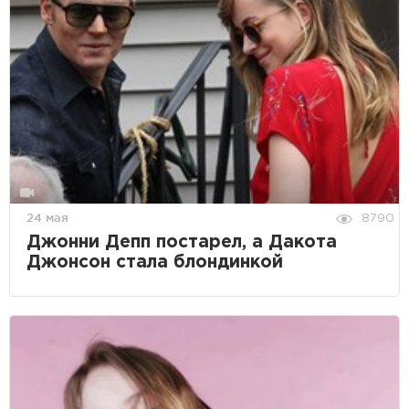
24 мая
8790
Джонни Депп постарел, а Дакота
Джонсон стала блондинкой