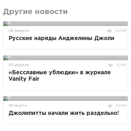
Другие новости
08 апреля
12208
Русские наряды Анджелины Джоли
03 апреля
4244
«Бесславные ублюдки» в журнале
Vanity Fair
30 марта
5049
Джолипитты начали жить раздельно!