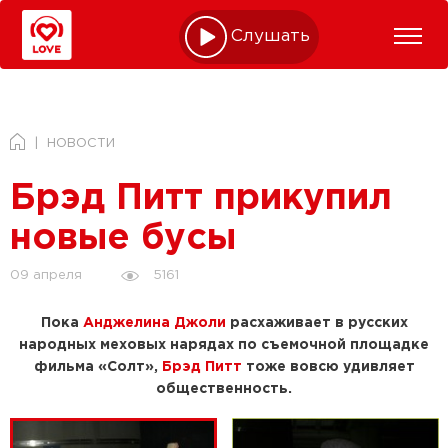
Слушать online
НОВОСТИ
Брэд Питт прикупил
новые бусы
5161
09 апреля
Пока
Анджелина Джоли
расхаживает в русских
народных меховых нарядах по съемочной площадке
фильма «Солт»,
Брэд Питт
тоже вовсю удивляет
общественность.