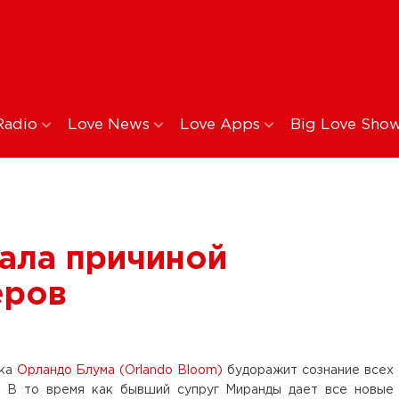
Radio
Love News
Love Apps
Big Love Sho
ала причиной
еров
ика
Орландо Блума (Orlando Bloom)
будоражит сознание всех
. В то время как бывший супруг Миранды дает все новые