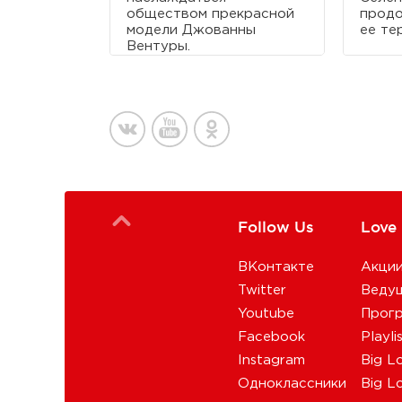
обществом прекрасной
продо
модели Джованны
ее те
Вентуры.
Follow Us
Love
ВКонтакте
Акци
Twitter
Веду
Youtube
Прог
Facebook
Playli
Instagram
Big L
Одноклассники
Big L