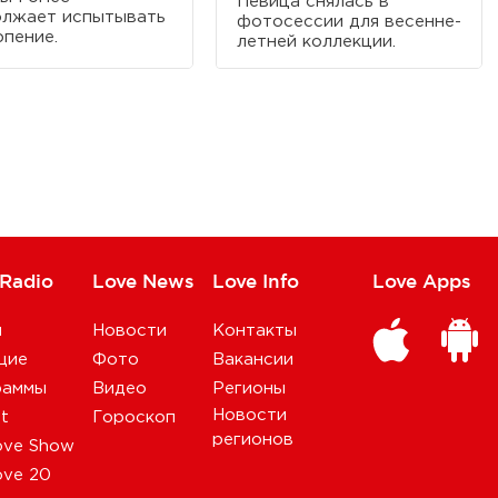
Певица снялась в
лжает испытывать
фотосессии для весенне-
рпение.
летней коллекции.
 Radio
Love News
Love Info
Love Apps
и
Новости
Контакты
щие
Фото
Вакансии
раммы
Видео
Регионы
Новости
st
Гороскоп
регионов
ove Show
ove 20