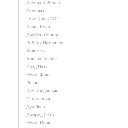
Камила Кабелло
Сериалы
Love Radio ТОП
Клава Кока
Джейсон Момоа
Роберт Паттинсон
Холостяк
Ариана Гранде
Брэд Питт
Меган Фокс
Рианна
Ким Кардашьян
Отношения
Дуа Липа
Джаред Лето
Меган Маркл