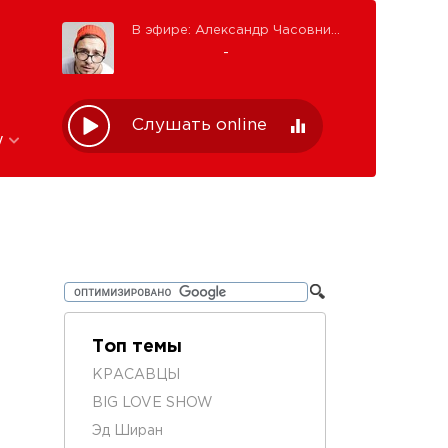
В эфире: Александр Часовников
-
Слушать online
w
Топ темы
КРАСАВЦЫ
BIG LOVE SHOW
Эд Ширан