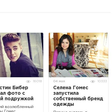
04 мая
16018
10333
стин Бибер
Селена Гомес
ал фото с
запустила
ой подружкой
собственный бренд
одежды
ий возлюбленный
ы Гомес