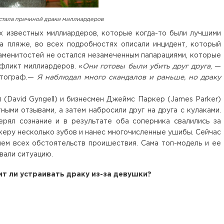
стала причиной драки миллиардеров
х известных миллиардеров, которые когда-то были лучшими
а пляже, во всех подробностях описали инцидент, который
аменитостей не остался незамеченным папарациями, которые
фликт миллиардеров. «
Они готовы были убить друг друга
, —
отограф.—
Я наблюдал много скандалов и раньше, но драку
(David Gyngell) и бизнесмен Джеймс Паркер (James Parker)
ыми отзывами, а затем набросили друг на друга с кулаками.
ерял сознание и в результате оба соперника свалились за
еру несколько зубов и нанес многочисленные ушибы. Сейчас
ием всех обстоятельств проишествия. Сама топ-модель и ее
вали ситуацию.
ит ли устраивать драку из-за девушки?