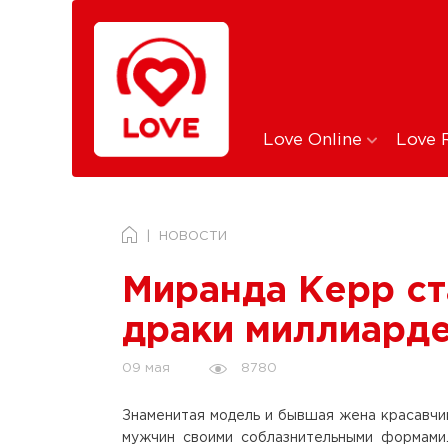
Love Online
Love 
НОВОСТИ
Миранда Керр ст
драки миллиард
8780
09 мая
Знаменитая модель и бывшая жена красавч
мужчин своими соблазнительными формами