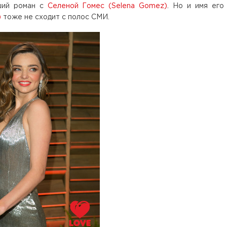
ший роман с
Селеной Гомес (Selena Gomez)
. Но и имя его
)
тоже не сходит с полос СМИ.