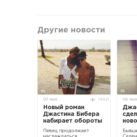
Другие новости
07 мая
06 мая
14921
Новый роман
Джа
Джастина Бибера
сдел
набирает обороты
нов
Певец продолжает
Бывш
наслаждаться
Селен