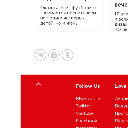
вече
Оказывается, футболист
занимается воспитанием
17 ап
не только четверых
и все
детей, но и жены.
дизай
40 ле
Follow Us
Love
ВКонтакте
Акци
Twitter
Веду
Youtube
Прог
Facebook
Playli