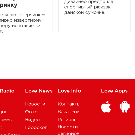
Дизайнер предпочла
ринку
спортивный рюкзак
дамской сумочке.
реля экс-«перчинке»
мирно известному
неру исполняется
т.
 Radio
Love News
Love Info
Love Apps
и
Новости
Контакты
щие
Фото
Вакансии
раммы
Видео
Регионы
Новости
st
Гороскоп
регионов