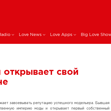
Radio
Love News
Love Apps
Big Love Sho
 открывает свой
не
ает завоевывать репутацию успешного модельера. Бывшая
твенную империю моды и открывает первый собственный