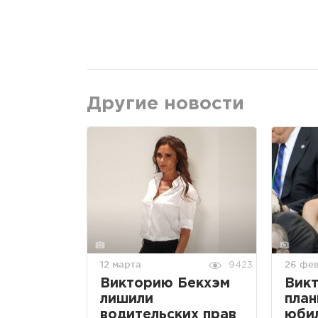
Другие новости
12 марта
26 фе
9423
Викторию Бекхэм
Вик
лишили
план
водительских прав
юби