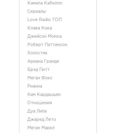
Камила Кабелло
Сериалы
Love Radio ТОП
Клава Кока
Джейсон Момоа
Роберт Паттинсон
Холостяк
Ариана Гранде
Брэд Питт
Меган Фокс
Рианна
Ким Кардашьян
Отношения
Дуа Липа
Джаред Лето
Меган Маркл