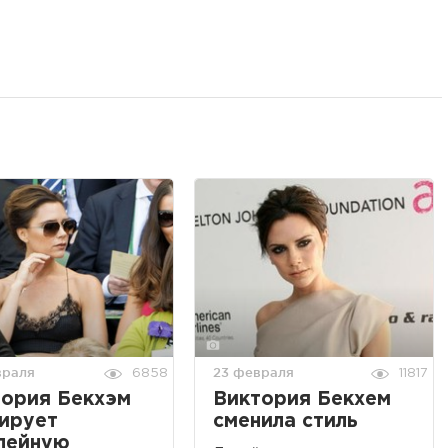
враля
23 февраля
6858
11817
тория Бекхэм
Виктория Бекхем
ирует
сменила стиль
лейную