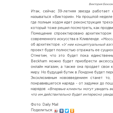
Виктория Бекхэм
Итак, сейчас 39-летняя звезда работает 
называться «Виктория». На прошлой неделе 
где полным ходом идет реконструкция трехэ
который тоже решил посмотреть, как продви
Помещение спроектировано архитектором 
современного искусства в Кливленде.
«Мосса
об архитекторе.
«У нее концептуальный взгля
проект будет полностью отражать ее сущнос
Отметим, что это будет пока единственны
Beckham можно будет приобрести аксессуа
онлайн магазин, а также она продает свои 
миру. Но будущий бутик в Лондоне будет пер
Эксклюзивным нововведением станет то,
понравившегося наряда - от задумки до пош
нарядов:
«Впервые клиенты могут увидеть в
что им действительно будет интересно увид
Фото: Daily Mail
Поделиться: