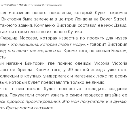
 открывает магазин нового поколения
над магазином нового поколения, который будет скромно
Виктория была замечена в центре Лондона на Dover Street,
тажного здания. Компанию Виктории составил ее муж Дэвид,
гается строительство их нового бутика.
Фаршид Моссави, которая известна по проекту для музея
ви - это женщина, которая любит моду»
, - говорит Виктория
д, она видит так же, как и я»
. Кроме того, по словам Бекхэм,
ть.
й магазин Виктории, где помимо одежды Victoria Victoria
ры ее бренда. Кроме того, у 39-летней звезды уже есть
коллекции в крупных универмагах и магазинах люкс по всему
вым, который будет представлять только ее линию.
 что в нем можно будет полностью отследить создание
ива. Покупатели смогут узнать о самом процессе дизайна ее
есь процесс проектирования. Это мои покупатели и я думаю,
еть бренд моими глазами»
.