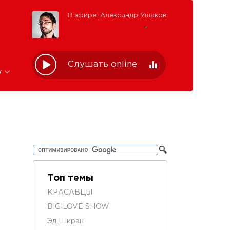
В эфире: Александр Ушаков
-
Слушать online
w
Топ темы
КРАСАВЦЫ
BIG LOVE SHOW
Эд Ширан