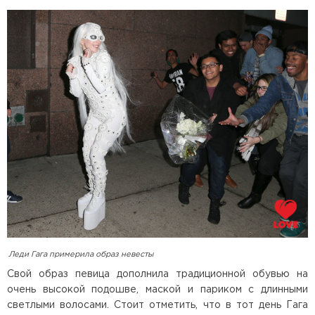
Леди Гага примерила образ невесты
Свой образ певица дополнила традиционной обувью на
очень высокой подошве, маской и париком с длинными
светлыми волосами. Стоит отметить, что в тот день Гага