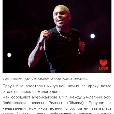
Певцу Крису Брауну предъявлено обвинение в нападении
Браун был арестован минувшей ночью за драку возле
отеля недалеко от Белого дома.
Как сообщают американские СМИ, между 24-летним экс-
бойфрендом певицы Рианны (Rihanna) Брауном и
неназванным мужчиной возник спор, затем завязалась