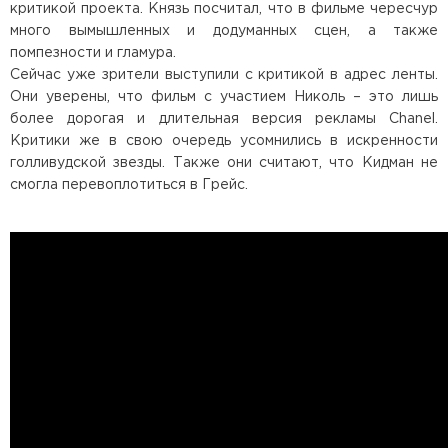
критикой проекта. Князь посчитал, что в фильме чересчур
много вымышленных и додуманных сцен, а также
помпезности и гламура.
Сейчас уже зрители выступили с критикой в адрес ленты.
Они уверены, что фильм с участием Николь – это лишь
более дорогая и длительная версия рекламы Chanel.
Критики же в свою очередь усомнились в искренности
голливудской звезды. Также они считают, что Кидман не
смогла перевоплотиться в Грейс.