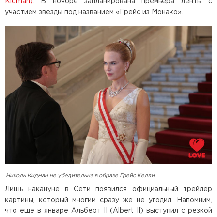
Kidman)
. В ноябре запланирована премьера ленты с
участием звезды под названием «Грейс из Монако».
Николь Кидман не убедительна в образе Грейс Келли
Лишь накануне в Сети появился официальный трейлер
картины, который многим сразу же не угодил. Напомним,
что еще в январе Альберт II (Albert II) выступил с резкой