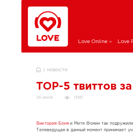
Love Online
Love 
НОВОСТИ
TOP-5 твиттов з
13181
26 июля
Виктория Боня
и Митя Фомин так подружили
Телеведущая в данный момент принимает уча