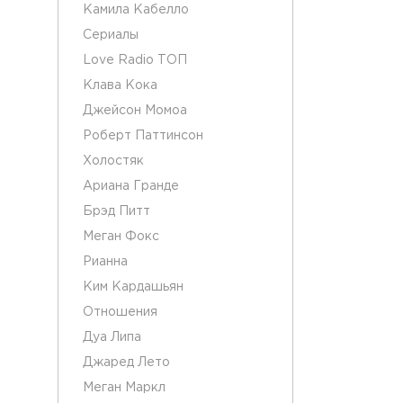
Камила Кабелло
Сериалы
Love Radio ТОП
Клава Кока
Джейсон Момоа
Роберт Паттинсон
Холостяк
Ариана Гранде
Брэд Питт
Меган Фокс
Рианна
Ким Кардашьян
Отношения
Дуа Липа
Джаред Лето
Меган Маркл