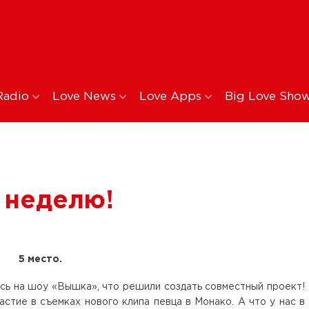
Radio
Love News
Love Apps
Big Love Sho
а неделю!
5 место.
сь на шоу «Вышка», что решили создать совместный проект!
стие в съемках нового клипа певца в Монако. А что у нас в