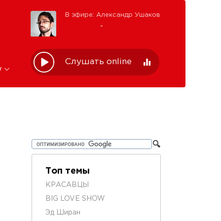
В эфире: Александр Ушаков
-
Слушать online
w
Топ темы
КРАСАВЦЫ
BIG LOVE SHOW
Эд Ширан