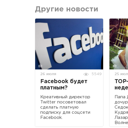
Другие новости
26 июля
25 ию
5549
Facebook будет
TOP-
платным?
неде
Креативный директор
Папа 
Twitter посоветовал
дочур
сделать платную
Седок
подписку для соцсети
Кудря
Facebook.
Лазар
Волне