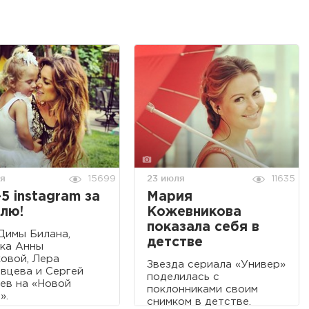
ля
23 июля
15699
11635
5 instagram за
Мария
лю!
Кожевникова
показала себя в
Димы Билана,
детстве
ка Анны
овой, Лера
Звезда сериала «Универ»
вцева и Сергей
поделилась с
ев на «Новой
поклонниками своим
».
снимком в детстве.